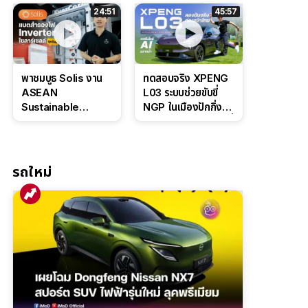
ล่างหนึบ ลุ้นราคา 7
ดุดันสไตล์ครอบครัว
24:51
45:57
แสนต้น
สายลุย
พาชมบูธ Solis งาน
ทดสอบจริง XPENG
ASEAN
L03 ระบบช่วยขับขี่
Sustainable
NGP ในเมืองปักกิ่ง
Energy Week
ตัวตึง Entry Level ที่
2026 เปิดตัว
ทำได้เกินตัว
แบตเตอรี่
IntelliHouse และ
รถใหม่
EverCORE โซลูชัน
ESS ครบวงจร