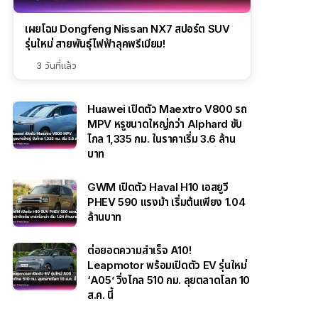
เผยโฉม Dongfeng Nissan NX7 สปอร์ต SUV
รุ่นใหม่ สายพันธุ์ไฟฟ้าลุคพรีเมียม!
3 วันที่แล้ว
Huawei เปิดตัว Maextro V800 รถ
MPV หรูขนาดใหญ่กว่า Alphard ขับ
ไกล 1,335 กม. ในราคาเริ่ม 3.6 ล้าน
บาท
GWM เปิดตัว Haval H10 เอสยูวี
PHEV 590 แรงม้า เริ่มต้นเพียง 1.04
ล้านบาท
ต่อยอดความสำเร็จ A10!
Leapmotor พร้อมเปิดตัว EV รุ่นใหม่
‘A05’ วิ่งไกล 510 กม. ลุยตลาดโลก 10
ส.ค. นี้