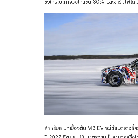
ซึ่งให้ระยะทางวิ่งไกลขึ้น 30% และชาร์จไฟได้เร
สำหรับสเปกเบื้องต้น M3 EV จะใช้แบตเตอรี
ปี 2027 ซึ่งในรุ่น i3 มาตรฐานนั้นสามารถวิ