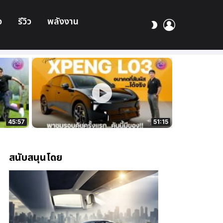
อ
รีวิว
พลังงาน
เข้า
สลับ
สู่
ผิว
ระบบ
45:57
51:15
สนับสนุนโดย