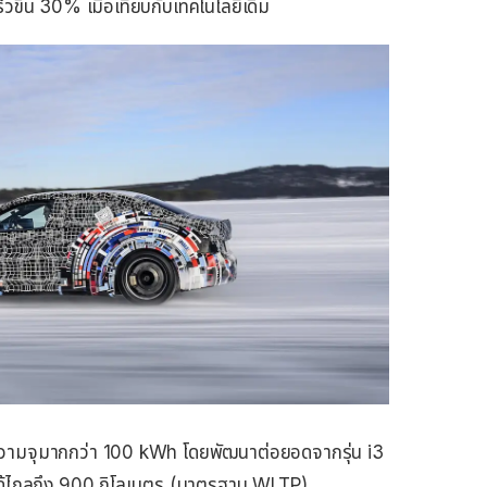
็วขึ้น 30% เมื่อเทียบกับเทคโนโลยีเดิม
่ความจุมากกว่า 100 kWh โดยพัฒนาต่อยอดจากรุ่น i3
่งได้ไกลถึง 900 กิโลเมตร (มาตรฐาน WLTP)