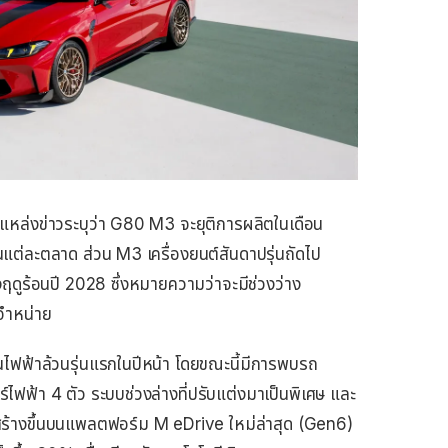
ต่แหล่งข่าวระบุว่า G80 M3 จะยุติการผลิตในเดือน
แต่ละตลาด ส่วน M3 เครื่องยนต์สันดาปรุ่นถัดไป
ฤดูร้อนปี 2028 ซึ่งหมายความว่าจะมีช่วงว่าง
งจำหน่าย
ไฟฟ้าล้วนรุ่นแรกในปีหน้า โดยขณะนี้มีการพบรถ
ไฟฟ้า 4 ตัว ระบบช่วงล่างที่ปรับแต่งมาเป็นพิเศษ และ
ร้างขึ้นบนแพลตฟอร์ม M eDrive ใหม่ล่าสุด (Gen6)