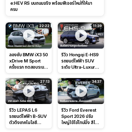
e:HEV RS บนถนนจริง พร้อมฟีเจอร์ใหม่ที่ให้มา
ครบ
22:22
11:39
ลองขับ BMW iX3 50
รีวิว Hongqi E-HS9
xDrive M Sport
รถยนต์ไฟฟ้า SUV
ครั้งแรก ทดสอบระบบ
ระดับ Ultra-Luxury
ช่วยขับ และ
ดีไซน์หรูหรา ช่วงล่าง
Performance แบบ
CDC นุ่มหนึบเหนือ
27:13
34:37
จัดเต็มในสนาม
ระดับ
รีวิว LEPAS L6
รีวิว Ford Everest
รถยนต์ไฟฟ้า B-SUV
Sport 2026 ปรับ
ตัวตึงเทคโนโลยี
ใหญ่ใช้โซ่ไทม์มิ่ง สีใหม่
Bosch IPB 2.0 ช่วง
Command Grey