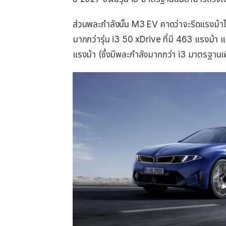
ส่วนพละกำลังนั้น M3 EV คาดว่าจะรีดแรงม้าไ
มากกว่ารุ่น i3 50 xDrive ที่มี 463 แรงม้า
แรงม้า (ซึ่งมีพละกำลังมากกว่า i3 มาตรฐานเ