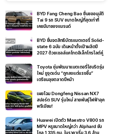
BYD Fang Cheng Bao ยื่นขออนุมัติ
Tai 9 รถ SUV ขนาดใหญ่ที่สุดเท่าที่
เคยมีมาของแบรนด์
BYD ยื่นจดสิทธิบัตรแบตเตอรี่ Solid-
state 6 ฉบับ เดินหน้าตั้งเป้าผลิตปี
2027 ด้วยเซลล์แคโทดอิเล็กโทรไลต์คู่
Toyota ซุ่มพัฒนาแบตเตอรี่ไฮบริดรุ่น
ใหม่ ชูจุดเด่น “ถูกลงแต่แรงขึ้น”
เตรียมลุยตลาดปีหน้า
เผยโฉม Dongfeng Nissan NX7
สปอร์ต SUV รุ่นใหม่ สายพันธุ์ไฟฟ้าลุค
พรีเมียม!
Huawei เปิดตัว Maextro V800 รถ
MPV หรูขนาดใหญ่กว่า Alphard ขับ
ไกล 1,335 กม. ในราคาเริ่ม 3.6 ล้าน