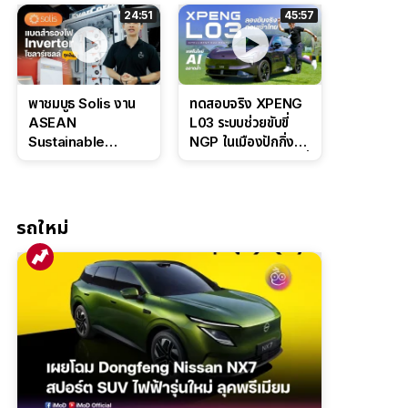
ล่างหนึบ ลุ้นราคา 7
ดุดันสไตล์ครอบครัว
24:51
45:57
แสนต้น
สายลุย
พาชมบูธ Solis งาน
ทดสอบจริง XPENG
ASEAN
L03 ระบบช่วยขับขี่
Sustainable
NGP ในเมืองปักกิ่ง
Energy Week
ตัวตึง Entry Level ที่
2026 เปิดตัว
ทำได้เกินตัว
แบตเตอรี่
IntelliHouse และ
รถใหม่
EverCORE โซลูชัน
ESS ครบวงจร