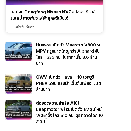
เผยโฉม Dongfeng Nissan NX7 สปอร์ต SUV
รุ่นใหม่ สายพันธุ์ไฟฟ้าลุคพรีเมียม!
หนึ่งวันที่แล้ว
Huawei เปิดตัว Maextro V800 รถ
MPV หรูขนาดใหญ่กว่า Alphard ขับ
ไกล 1,335 กม. ในราคาเริ่ม 3.6 ล้าน
บาท
GWM เปิดตัว Haval H10 เอสยูวี
PHEV 590 แรงม้า เริ่มต้นเพียง 1.04
ล้านบาท
ต่อยอดความสำเร็จ A10!
Leapmotor พร้อมเปิดตัว EV รุ่นใหม่
‘A05’ วิ่งไกล 510 กม. ลุยตลาดโลก 10
ส.ค. นี้