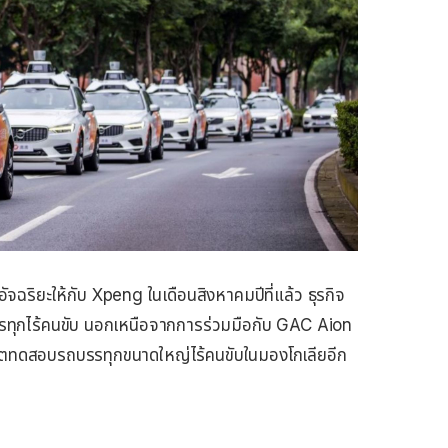
จฉริยะให้กับ Xpeng ในเดือนสิงหาคมปีที่แล้ว ธุรกิจ
รรทุกไร้คนขับ นอกเหนือจากการร่วมมือกับ GAC Aion
าตทดสอบรถบรรทุกขนาดใหญ่ไร้คนขับในมองโกเลียอีก