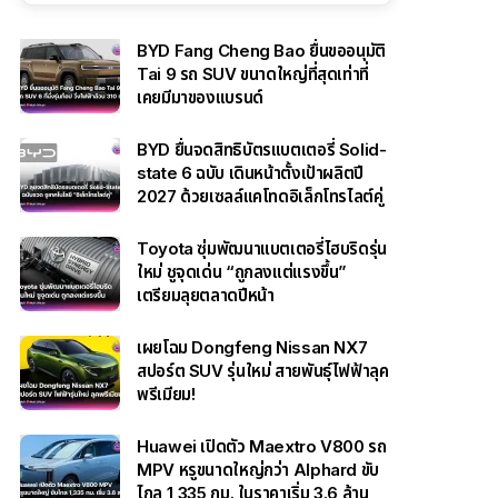
BYD Fang Cheng Bao ยื่นขออนุมัติ
Tai 9 รถ SUV ขนาดใหญ่ที่สุดเท่าที่
เคยมีมาของแบรนด์
BYD ยื่นจดสิทธิบัตรแบตเตอรี่ Solid-
state 6 ฉบับ เดินหน้าตั้งเป้าผลิตปี
2027 ด้วยเซลล์แคโทดอิเล็กโทรไลต์คู่
Toyota ซุ่มพัฒนาแบตเตอรี่ไฮบริดรุ่น
ใหม่ ชูจุดเด่น “ถูกลงแต่แรงขึ้น”
เตรียมลุยตลาดปีหน้า
เผยโฉม Dongfeng Nissan NX7
สปอร์ต SUV รุ่นใหม่ สายพันธุ์ไฟฟ้าลุค
พรีเมียม!
Huawei เปิดตัว Maextro V800 รถ
MPV หรูขนาดใหญ่กว่า Alphard ขับ
ไกล 1,335 กม. ในราคาเริ่ม 3.6 ล้าน