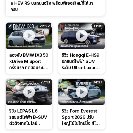
e:HEV RS บนถนนจริง พร้อมฟีเจอร์ใหม่ที่ให้มา
ครบ
22:22
11:39
ลองขับ BMW iX3 50
รีวิว Hongqi E-HS9
xDrive M Sport
รถยนต์ไฟฟ้า SUV
ครั้งแรก ทดสอบระบบ
ระดับ Ultra-Luxury
ช่วยขับ และ
ดีไซน์หรูหรา ช่วงล่าง
Performance แบบ
CDC นุ่มหนึบเหนือ
27:13
34:37
จัดเต็มในสนาม
ระดับ
รีวิว LEPAS L6
รีวิว Ford Everest
รถยนต์ไฟฟ้า B-SUV
Sport 2026 ปรับ
ตัวตึงเทคโนโลยี
ใหญ่ใช้โซ่ไทม์มิ่ง สีใหม่
Bosch IPB 2.0 ช่วง
Command Grey