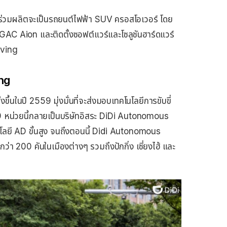
สองร่วมผลิตจะเป็นรถยนต์ไฟฟ้า SUV ครอสโอเวอร์ โดย
C Aion และติดตั้งซอฟต์แวร์และโซลูชันฮาร์ดแวร์
iving
ng
งขึ้นในปี 2559 มุ่งมั่นที่จะส่งมอบเทคโนโลยีการขับขี่
9 หน่วยนี้กลายเป็นบริษัทอิสระ DiDi Autonomous
นโลยี AD ขั้นสูง จนถึงตอนนี้ Didi Autonomous
่า 200 คันในเมืองต่างๆ รวมถึงปักกิ่ง เซี่ยงไฮ้ และ