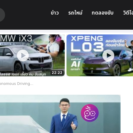
ข่าว
รถใหม่
ทดลองขับ
วิดีโ
22:22
ผลิต Robotaxi (แท็กซี่ไร้คนขับ)