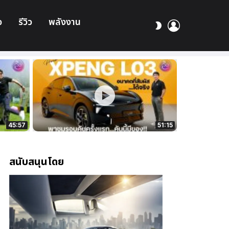
อ
รีวิว
พลังงาน
เข้า
สลับ
สู่
ผิว
ระบบ
45:57
51:15
สนับสนุนโดย