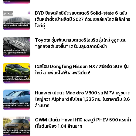
BYD ยื่นจดสิทธิบัตรแบตเตอรี่ Solid-state 6 ฉบับ
เดินหน้าตั้งเป้าผลิตปี 2027 ด้วยเซลล์แคโทดอิเล็กโทร
ไลต์คู่
Toyota ซุ่มพัฒนาแบตเตอรี่ไฮบริดรุ่นใหม่ ชูจุดเด่น
“ถูกลงแต่แรงขึ้น” เตรียมลุยตลาดปีหน้า
เผยโฉม Dongfeng Nissan NX7 สปอร์ต SUV รุ่น
ใหม่ สายพันธุ์ไฟฟ้าลุคพรีเมียม!
Huawei เปิดตัว Maextro V800 รถ MPV หรูขนาด
ใหญ่กว่า Alphard ขับไกล 1,335 กม. ในราคาเริ่ม 3.6
ล้านบาท
GWM เปิดตัว Haval H10 เอสยูวี PHEV 590 แรงม้า
เริ่มต้นเพียง 1.04 ล้านบาท