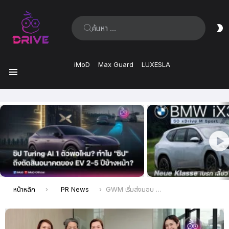
ค้นหา:
ส
ผิ
iMoD
Max Guard
LUXESLA
เมนู
เรื่อง
ล่าสุด
คุณอยู่ที่นี่:
หน้าหลัก
PR News
GWM เริ่มส่งมอบ GWM ORA 5 ทั้งขุมพลัง HEV และ EV ถึงมือลูกค้าชาวไทย