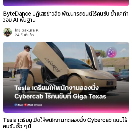
ByteDance ปฏิเสธข่าวลือ พัฒนารถยนต์ไร้คนขับ ย้ำแค่ทำ
วิจัย AI พื้นฐาน
โดย
Sakura P.
24 วันที่แล้ว
Tesla เตรียมเปิดให้พนักงานทดลองนั่ง Cybercab แบบไร้
คนขับเร็ว ๆ นี้