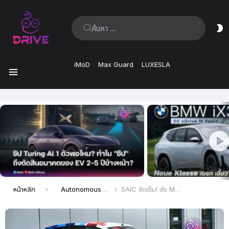
ค้นหา:
ส
ผิ
iMoD
Max Guard
LUXESLA
เมนู
เรื่อง
ล่าสุด
คุณอยู่ที่นี่:
หน้าหลัก
Autonomous Driving
SAIC จัดเต็ม! ส่ง MG 07 ใช้ชิป AI รุ่นล่าสุด อัปเกรดระบบช่วยขับขี่ระดับโลกในราคาที่เอื้อมถึงได้