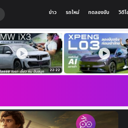
ข่าว
รถใหม่
ทดลองขับ
วิดีโ
22:22