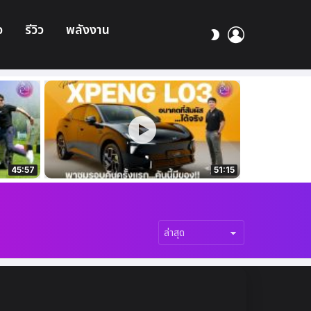
อ
รีวิว
พลังงาน
เข้า
สลับ
สู่
ผิว
ระบบ
45:57
51:15