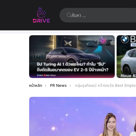
ค้นหา:
เรื่อง
ล่าสุด
คุณอยู่ที่นี่:
หน้าหลัก
PR News
กลุ่มธุรกิจเรเว่ คว้ารางวัล Best Employer Brand on LinkedIn จากเวที LinkedIn Talent A