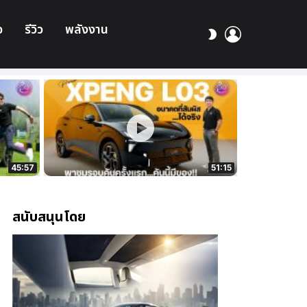
อ
รีวิว
พลังงาน
เข้า
สลับ
สู่
ผิว
ระบบ
45:57
51:15
สนับสนุนโดย