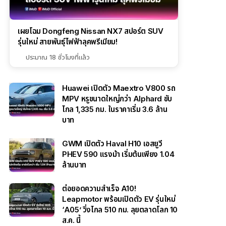
เผยโฉม Dongfeng Nissan NX7 สปอร์ต SUV
รุ่นใหม่ สายพันธุ์ไฟฟ้าลุคพรีเมียม!
ประมาณ 18 ชั่วโมงที่แล้ว
Huawei เปิดตัว Maextro V800 รถ
MPV หรูขนาดใหญ่กว่า Alphard ขับ
ไกล 1,335 กม. ในราคาเริ่ม 3.6 ล้าน
บาท
GWM เปิดตัว Haval H10 เอสยูวี
PHEV 590 แรงม้า เริ่มต้นเพียง 1.04
ล้านบาท
ต่อยอดความสำเร็จ A10!
Leapmotor พร้อมเปิดตัว EV รุ่นใหม่
‘A05’ วิ่งไกล 510 กม. ลุยตลาดโลก 10
ส.ค. นี้