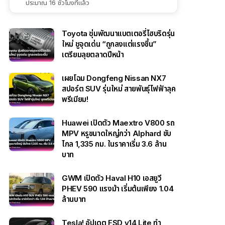
ประมาณ 16 ชั่วโมงที่แล้ว
Toyota ซุ่มพัฒนาแบตเตอรี่ไฮบริดรุ่น
ใหม่ ชูจุดเด่น “ถูกลงแต่แรงขึ้น”
เตรียมลุยตลาดปีหน้า
เผยโฉม Dongfeng Nissan NX7
สปอร์ต SUV รุ่นใหม่ สายพันธุ์ไฟฟ้าลุค
พรีเมียม!
Huawei เปิดตัว Maextro V800 รถ
MPV หรูขนาดใหญ่กว่า Alphard ขับ
ไกล 1,335 กม. ในราคาเริ่ม 3.6 ล้าน
บาท
GWM เปิดตัว Haval H10 เอสยูวี
PHEV 590 แรงม้า เริ่มต้นเพียง 1.04
ล้านบาท
Tesla! อัปเดต FSD v14 Lite ทำ