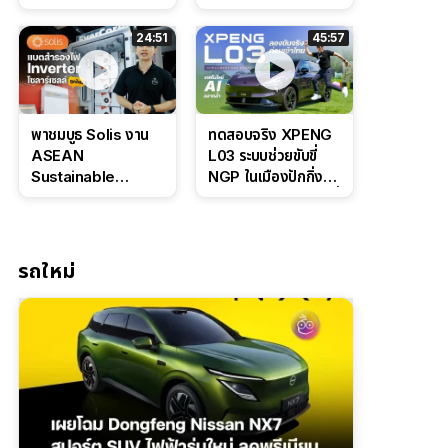
Bosch IPB 2.0 ช่วง
Command Grey
ล่างหนึบ ลุ้นราคา 7
ดุดันสไตล์ครอบครัว
24:51
45:57
แสนต้น
สายลุย
พาชมบูธ Solis งาน
ทดสอบจริง XPENG
ASEAN
L03 ระบบช่วยขับขี่
Sustainable
NGP ในเมืองปักกิ่ง
Energy Week
ตัวตึง Entry Level ที่
2026 เปิดตัว
ทำได้เกินตัว
แบตเตอรี่
IntelliHouse และ
รถใหม่
EverCORE โซลูชัน
ESS ครบวงจร