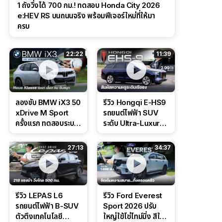
1 ถังวิ่งได้ 700 กม.! ทดสอบ Honda City 2026
e:HEV RS บนถนนจริง พร้อมฟีเจอร์ใหม่ที่ให้มา
ครบ
22:22
11:39
ลองขับ BMW iX3 50
รีวิว Hongqi E-HS9
xDrive M Sport
รถยนต์ไฟฟ้า SUV
ครั้งแรก ทดสอบระบบ
ระดับ Ultra-Luxury
ช่วยขับ และ
ดีไซน์หรูหรา ช่วงล่าง
Performance แบบ
CDC นุ่มหนึบเหนือ
27:13
34:37
จัดเต็มในสนาม
ระดับ
รีวิว LEPAS L6
รีวิว Ford Everest
รถยนต์ไฟฟ้า B-SUV
Sport 2026 ปรับ
ตัวตึงเทคโนโลยี
ใหญ่ใช้โซ่ไทม์มิ่ง สีใหม่