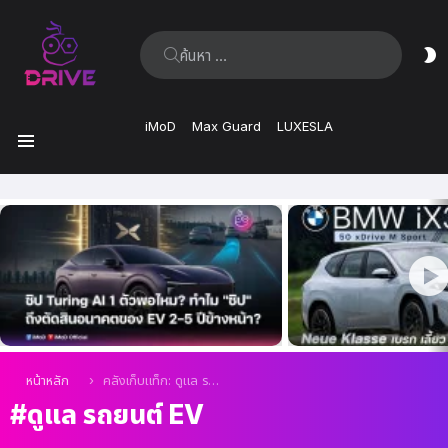
ค้นหา:
ส
ผิ
iMoD
Max Guard
LUXESLA
เมนู
เรื่อง
ล่าสุด
คุณอยู่ที่นี่:
หน้าหลัก
คลังเก็บแท็ก: ดูแล รถยนต์ EV
ดูแล รถยนต์ EV