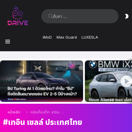
ค้นหา:
ส
ผิ
iMoD
Max Guard
LUXESLA
เมนู
เรื่อง
ล่าสุด
คุณอยู่ที่นี่:
หน้าหลัก
คลังเก็บแท็ก: เทอิน เซลล์ ประเทศไทย
เทอิน เซลล์ ประเทศไทย