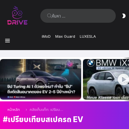
ค้นหา:
ส
ผิ
iMoD
Max Guard
LUXESLA
เมนู
เรื่อง
ล่าสุด
คุณอยู่ที่นี่:
หน้าหลัก
คลังเก็บแท็ก: เปรียบเทียบสเปครถ EV
เปรียบเทียบสเปครถ EV