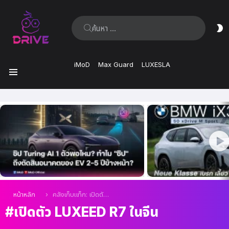
ค้นหา:
ส
ผิ
iMoD
Max Guard
LUXESLA
เมนู
เรื่อง
ล่าสุด
คุณอยู่ที่นี่:
หน้าหลัก
คลังเก็บแท็ก: เปิดตัว Luxeed R7 ในจีน
เปิดตัว LUXEED R7 ในจีน