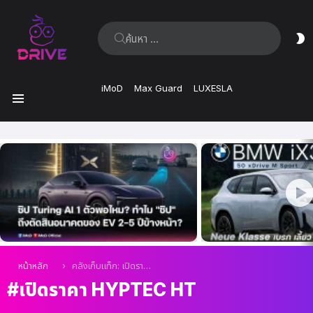
ค้นหา:
ส
ผิ
iMoD
Max Guard
LUXESLA
เมนู
เรื่อง
ล่าสุด
คุณอยู่ที่นี่:
หน้าหลัก
คลังเก็บแท็ก: เปิดราคา HYPTEC HT
เปิดราคา HYPTEC HT