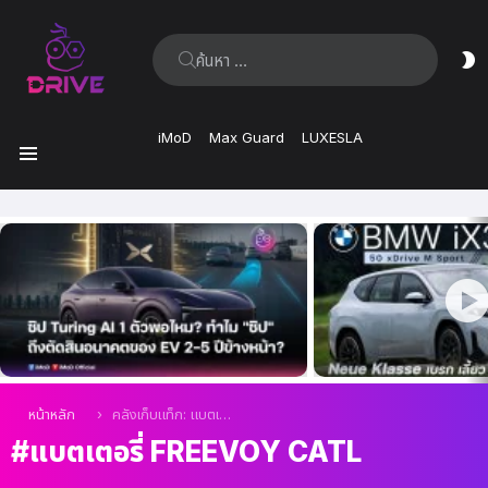
ค้นหา:
ส
ผิ
iMoD
Max Guard
LUXESLA
เมนู
เรื่อง
ล่าสุด
คุณอยู่ที่นี่:
หน้าหลัก
คลังเก็บแท็ก: แบตเตอรี่ Freevoy CATL
แบตเตอรี่ FREEVOY CATL