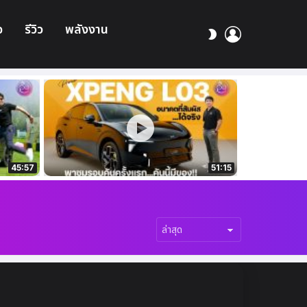
อ
รีวิว
พลังงาน
เข้า
สลับ
สู่
ผิว
ระบบ
45:57
51:15