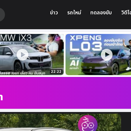
ข่าว
รถใหม่
ทดลองขับ
วิดีโ
22:22
า