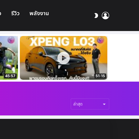
อ
รีวิว
พลังงาน
เข้า
สลับ
สู่
ผิว
ระบบ
45:57
51:15