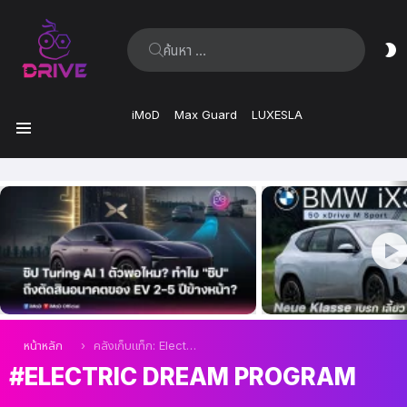
ค้นหา:
ส
ผิ
iMoD
Max Guard
LUXESLA
เมนู
เรื่อง
ล่าสุด
คุณอยู่ที่นี่:
หน้าหลัก
คลังเก็บแท็ก: Electric Dream Program
ELECTRIC DREAM PROGRAM