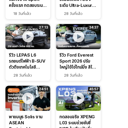
ครั้งแรก ทดสอบระบบ
ระดับ Ultra-Luxury
ช่วยขับ และ
ดีไซน์หรูหรา ช่วงล่าง
18 วันที่แล้ว
28 วันที่แล้ว
Performance แบบ
CDC นุ่มหนึบเหนือ
จัดเต็มในสนาม
ระดับ
27:13
34:37
รีวิว LEPAS L6
รีวิว Ford Everest
รถยนต์ไฟฟ้า B-SUV
Sport 2026 ปรับ
ตัวตึงเทคโนโลยี
ใหญ่ใช้โซ่ไทม์มิ่ง สีใหม่
Bosch IPB 2.0 ช่วง
Command Grey
28 วันที่แล้ว
28 วันที่แล้ว
ล่างหนึบ ลุ้นราคา 7
ดุดันสไตล์ครอบครัว
แสนต้น
สายลุย
24:51
45:57
พาชมบูธ Solis งาน
ทดสอบจริง XPENG
ASEAN
L03 ระบบช่วยขับขี่