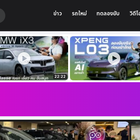
ข่าว
รถใหม่
ทดลองขับ
วิดีโ
22:22