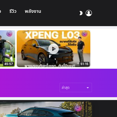
อ
รีวิว
พลังงาน
เข้า
สลับ
สู่
ผิว
ระบบ
45:57
51:15