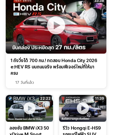
33:38
1 ถังวิ่งได้ 700 กม.! ทดสอบ Honda City 2026
e:HEV RS บนถนนจริง พร้อมฟีเจอร์ใหม่ที่ให้มา
ครบ
17 วันที่แล้ว
22:22
11:39
ลองขับ BMW iX3 50
รีวิว Hongqi E-HS9
xDrive M Sport
รถยนต์ไฟฟ้า SUV