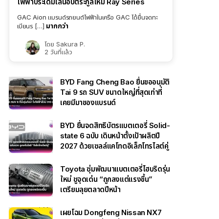
ไฟฟ้าประเดิมไลน์อัปตระกูลใหม่ Ray Series
GAC Aion แบรนด์รถยนต์ไฟฟ้าในเครือ GAC ได้ยื่นจดทะ
มากกว่า
เบียนร […]
โดย
Sakura P.
2 วันที่แล้ว
BYD Fang Cheng Bao ยื่นขออนุมัติ
Tai 9 รถ SUV ขนาดใหญ่ที่สุดเท่าที่
เคยมีมาของแบรนด์
BYD ยื่นจดสิทธิบัตรแบตเตอรี่ Solid-
state 6 ฉบับ เดินหน้าตั้งเป้าผลิตปี
2027 ด้วยเซลล์แคโทดอิเล็กโทรไลต์คู่
Toyota ซุ่มพัฒนาแบตเตอรี่ไฮบริดรุ่น
ใหม่ ชูจุดเด่น “ถูกลงแต่แรงขึ้น”
เตรียมลุยตลาดปีหน้า
เผยโฉม Dongfeng Nissan NX7