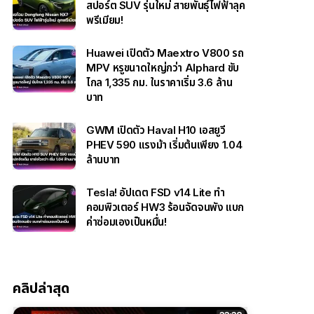
สปอร์ต SUV รุ่นใหม่ สายพันธุ์ไฟฟ้าลุค
พรีเมียม!
Huawei เปิดตัว Maextro V800 รถ
MPV หรูขนาดใหญ่กว่า Alphard ขับ
ไกล 1,335 กม. ในราคาเริ่ม 3.6 ล้าน
บาท
GWM เปิดตัว Haval H10 เอสยูวี
PHEV 590 แรงม้า เริ่มต้นเพียง 1.04
ล้านบาท
Tesla! อัปเดต FSD v14 Lite ทำ
คอมพิวเตอร์ HW3 ร้อนจัดจนพัง แบก
ค่าซ่อมเองเป็นหมื่น!
คลิปล่าสุด