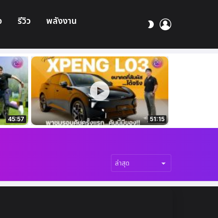
อ
รีวิว
พลังงาน
เข้า
สลับ
สู่
ผิว
ระบบ
45:57
51:15