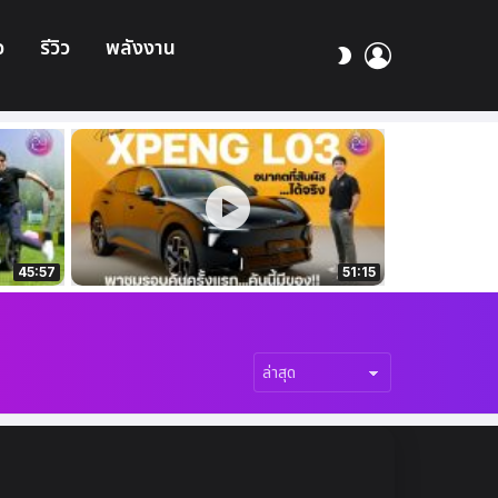
อ
รีวิว
พลังงาน
เข้า
สลับ
สู่
ผิว
ระบบ
45:57
51:15