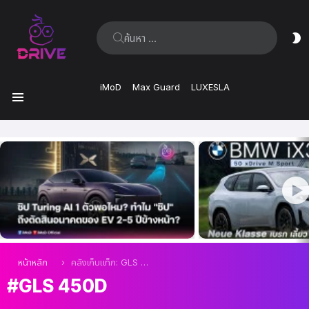
ค้นหา:
ส
ผิ
iMoD
Max Guard
LUXESLA
เมนู
เรื่อง
ล่าสุด
คุณอยู่ที่นี่:
หน้าหลัก
คลังเก็บแท็ก: GLS 450d
GLS 450D