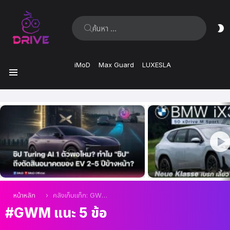
ค้นหา:
ส
ผิ
iMoD
Max Guard
LUXESLA
เมนู
เรื่อง
ล่าสุด
คุณอยู่ที่นี่:
หน้าหลัก
คลังเก็บแท็ก: GWM แนะ 5 ข้อ
GWM แนะ 5 ข้อ