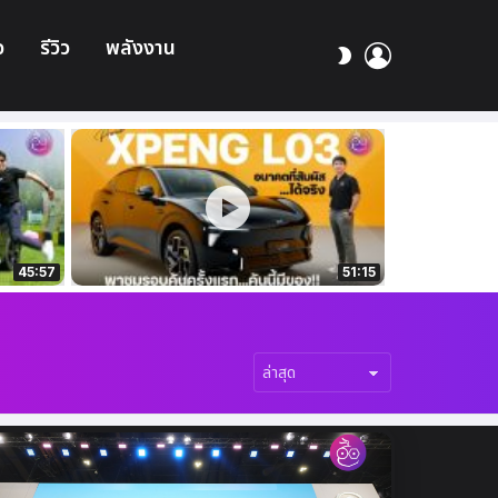
อ
รีวิว
พลังงาน
เข้า
สลับ
สู่
ผิว
ระบบ
45:57
51:15