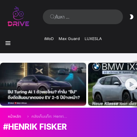
ค้นหา:
ส
ผิ
iMoD
Max Guard
LUXESLA
เมนู
เรื่อง
ล่าสุด
คุณอยู่ที่นี่:
หน้าหลัก
คลังเก็บแท็ก: Henrik Fisker
HENRIK FISKER