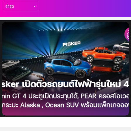
เรื่อง
ล่าสุด
Fisker เปิดตัวรถยนต์ไฟฟ้ารุ่นใหม่ 4 รุ่น Ronin
GT, PEAR ครอสโอเวอร์, รถกระบะ Alaska
และ Ocean SUV พร้อมแพ็กเกจออฟโรด