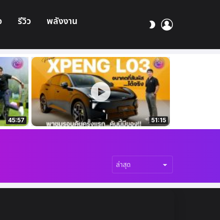
อ
รีวิว
พลังงาน
เข้า
สลับ
สู่
ผิว
ระบบ
45:57
51:15