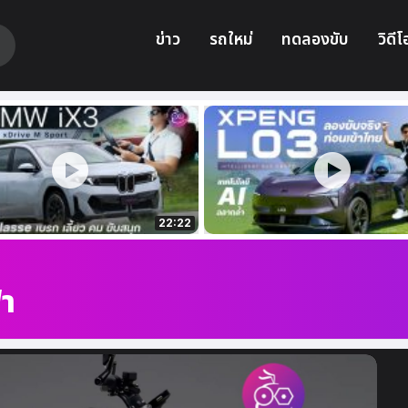
ข่าว
รถใหม่
ทดลองขับ
วิดีโ
22:22
้า