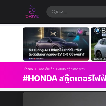
ค้นหา:
เรื่อง
ล่าสุด
คุณอยู่ที่นี่:
หน้าหลัก
คลังเก็บแท็ก: Honda สกู๊ตเตอร์ไฟฟ้า
HONDA สกู๊ตเตอร์ไฟฟ
เรื่อง
ล่าสุด