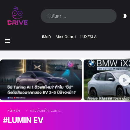
ค้นหา:
ส
ผิ
iMoD
Max Guard
LUXESLA
เมนู
เรื่อง
ล่าสุด
คุณอยู่ที่นี่:
หน้าหลัก
คลังเก็บแท็ก: Lumin EV
LUMIN EV