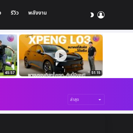
อ
รีวิว
พลังงาน
เข้า
สลับ
สู่
ผิว
ระบบ
45:57
51:15