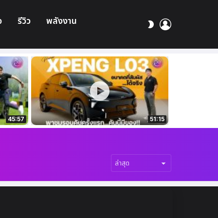
อ
รีวิว
พลังงาน
เข้า
สลับ
สู่
ผิว
ระบบ
45:57
51:15