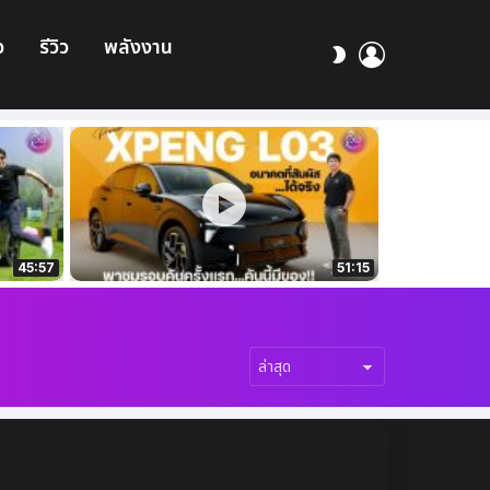
อ
รีวิว
พลังงาน
เข้า
สลับ
สู่
ผิว
ระบบ
45:57
51:15