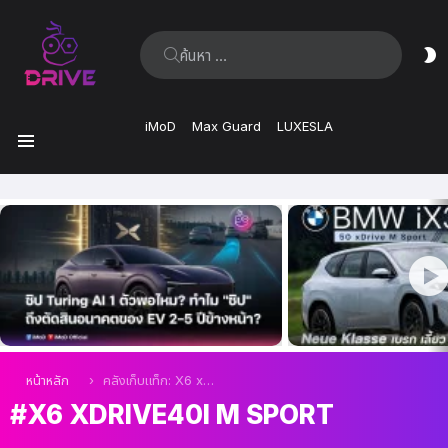
ค้นหา:
ส
ผิ
iMoD
Max Guard
LUXESLA
เมนู
เรื่อง
ล่าสุด
คุณอยู่ที่นี่:
หน้าหลัก
คลังเก็บแท็ก: X6 xDrive40i M Sport
X6 XDRIVE40I M SPORT