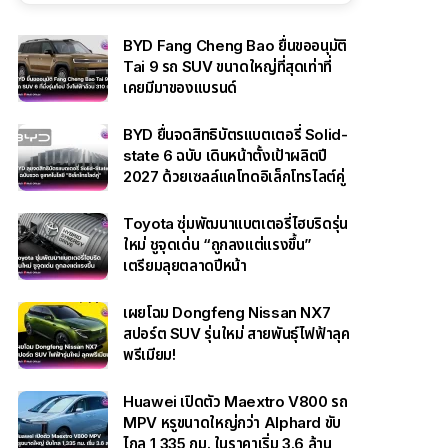
BYD Fang Cheng Bao ยื่นขออนุมัติ
Tai 9 รถ SUV ขนาดใหญ่ที่สุดเท่าที่
เคยมีมาของแบรนด์
BYD ยื่นจดสิทธิบัตรแบตเตอรี่ Solid-
state 6 ฉบับ เดินหน้าตั้งเป้าผลิตปี
2027 ด้วยเซลล์แคโทดอิเล็กโทรไลต์คู่
Toyota ซุ่มพัฒนาแบตเตอรี่ไฮบริดรุ่น
ใหม่ ชูจุดเด่น “ถูกลงแต่แรงขึ้น”
เตรียมลุยตลาดปีหน้า
เผยโฉม Dongfeng Nissan NX7
สปอร์ต SUV รุ่นใหม่ สายพันธุ์ไฟฟ้าลุค
พรีเมียม!
Huawei เปิดตัว Maextro V800 รถ
MPV หรูขนาดใหญ่กว่า Alphard ขับ
ไกล 1,335 กม. ในราคาเริ่ม 3.6 ล้าน