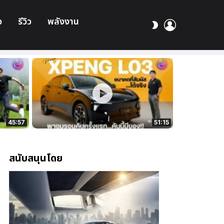
อ
รีวิว
พลังงาน
เข้า
สลับ
สู่
ผิว
ระบบ
45:57
51:15
สนับสนุนโดย