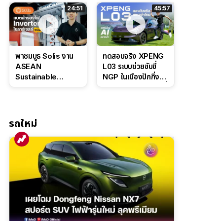
ล่างหนึบ ลุ้นราคา 7
ดุดันสไตล์ครอบครัว
24:51
45:57
แสนต้น
สายลุย
พาชมบูธ Solis งาน
ทดสอบจริง XPENG
ASEAN
L03 ระบบช่วยขับขี่
Sustainable
NGP ในเมืองปักกิ่ง
Energy Week
ตัวตึง Entry Level ที่
2026 เปิดตัว
ทำได้เกินตัว
แบตเตอรี่
IntelliHouse และ
รถใหม่
EverCORE โซลูชัน
ESS ครบวงจร