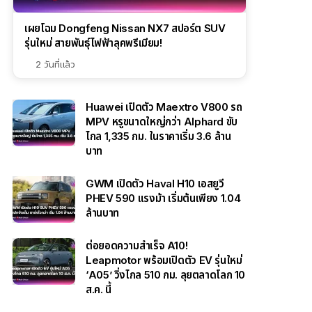
เผยโฉม Dongfeng Nissan NX7 สปอร์ต SUV
รุ่นใหม่ สายพันธุ์ไฟฟ้าลุคพรีเมียม!
2 วันที่แล้ว
Huawei เปิดตัว Maextro V800 รถ
MPV หรูขนาดใหญ่กว่า Alphard ขับ
ไกล 1,335 กม. ในราคาเริ่ม 3.6 ล้าน
บาท
GWM เปิดตัว Haval H10 เอสยูวี
PHEV 590 แรงม้า เริ่มต้นเพียง 1.04
ล้านบาท
ต่อยอดความสำเร็จ A10!
Leapmotor พร้อมเปิดตัว EV รุ่นใหม่
‘A05’ วิ่งไกล 510 กม. ลุยตลาดโลก 10
ส.ค. นี้