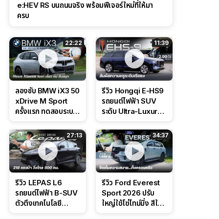
e:HEV RS บนถนนจริง พร้อมฟีเจอร์ใหม่ที่ให้มา
ครบ
22:22
11:39
ลองขับ BMW iX3 50
รีวิว Hongqi E-HS9
xDrive M Sport
รถยนต์ไฟฟ้า SUV
ครั้งแรก ทดสอบระบบ
ระดับ Ultra-Luxury
ช่วยขับ และ
ดีไซน์หรูหรา ช่วงล่าง
Performance แบบ
CDC นุ่มหนึบเหนือ
27:13
34:37
จัดเต็มในสนาม
ระดับ
รีวิว LEPAS L6
รีวิว Ford Everest
รถยนต์ไฟฟ้า B-SUV
Sport 2026 ปรับ
ตัวตึงเทคโนโลยี
ใหญ่ใช้โซ่ไทม์มิ่ง สีใหม่
Bosch IPB 2.0 ช่วง
Command Grey