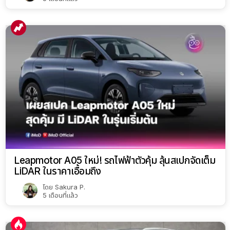
Leapmotor A05 ใหม่! รถไฟฟ้าตัวคุ้ม ลุ้นสเปกจัดเต็ม
LiDAR ในราคาเอื้อมถึง
โดย
Sakura P.
5 เดือนที่แล้ว