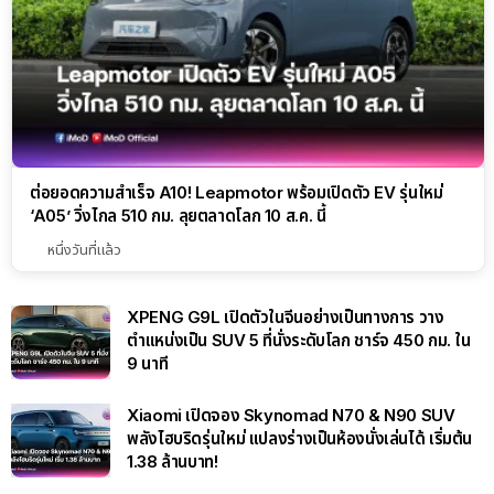
ต่อยอดความสำเร็จ A10! Leapmotor พร้อมเปิดตัว EV รุ่นใหม่
‘A05’ วิ่งไกล 510 กม. ลุยตลาดโลก 10 ส.ค. นี้
หนึ่งวันที่แล้ว
XPENG G9L เปิดตัวในจีนอย่างเป็นทางการ วาง
ตำแหน่งเป็น SUV 5 ที่นั่งระดับโลก ชาร์จ 450 กม. ใน
9 นาที
Xiaomi เปิดจอง Skynomad N70 & N90 SUV
พลังไฮบริดรุ่นใหม่ แปลงร่างเป็นห้องนั่งเล่นได้ เริ่มต้น
1.38 ล้านบาท!