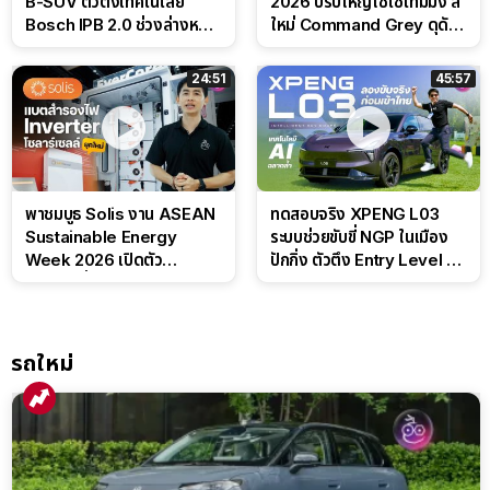
B-SUV ตัวตึงเทคโนโลยี
2026 ปรับใหญ่ใช้โซ่ไทม์มิ่ง สี
Bosch IPB 2.0 ช่วงล่างหนึบ
ใหม่ Command Grey ดุดัน
ลุ้นราคา 7 แสนต้น
สไตล์ครอบครัวสายลุย
24:51
45:57
พาชมบูธ Solis งาน ASEAN
ทดสอบจริง XPENG L03
Sustainable Energy
ระบบช่วยขับขี่ NGP ในเมือง
Week 2026 เปิดตัว
ปักกิ่ง ตัวตึง Entry Level ที่
แบตเตอรี่ IntelliHouse และ
ทำได้เกินตัว
EverCORE โซลูชัน ESS ครบ
วงจร
รถใหม่