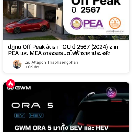
ปฏิทิน Off Peak อัตรา TOU ปี 2567 (2024) จาก
PEA และ MEA ชาร์จรถยนต์ไฟฟ้าราคาประหยัด
โดย
Attapon Thaphaengphan
3 ปีที่แล้ว