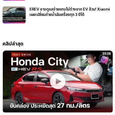
EREV อาจดูแลง่ายแทบไม่ต่างจาก EV ล้วน! Xiaomi
เผยเปลี่ยนถ่ายน้ำมันเครื่องทุก 3 ปีได้
คลิปล่าสุด
33:38