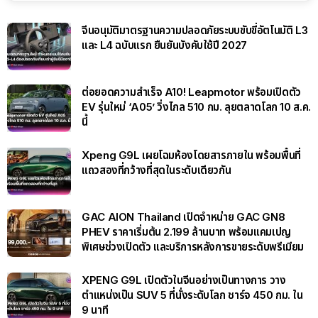
จีนอนุมัติมาตรฐานความปลอดภัยระบบขับขี่อัตโนมัติ L3
และ L4 ฉบับแรก ยืนยันบังคับใช้ปี 2027
ต่อยอดความสำเร็จ A10! Leapmotor พร้อมเปิดตัว
EV รุ่นใหม่ ‘A05’ วิ่งไกล 510 กม. ลุยตลาดโลก 10 ส.ค.
นี้
Xpeng G9L เผยโฉมห้องโดยสารภายใน พร้อมพื้นที่
แถวสองที่กว้างที่สุดในระดับเดียวกัน
GAC AION Thailand เปิดจำหน่าย GAC GN8
PHEV ราคาเริ่มต้น 2.199 ล้านบาท พร้อมแคมเปญ
พิเศษช่วงเปิดตัว และบริการหลังการขายระดับพรีเมียม
XPENG G9L เปิดตัวในจีนอย่างเป็นทางการ วาง
ตำแหน่งเป็น SUV 5 ที่นั่งระดับโลก ชาร์จ 450 กม. ใน
9 นาที