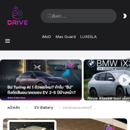
ค้นหา:
ส
ผิ
iMoD
Max Guard
LUXESLA
เมนู
เรื่อง
ล่าสุด
คุณอยู่ที่นี่:
หน้าหลัก
EV Battery
ราคาเคลมแบตเตอรี่ Denza Z9 GT รุ่นใหม่จาก BYD อยู่ที่ประมาณ 3 แสนกว่าบาท