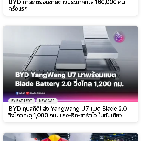
BYD ทำสถิติยอดขายต่างประเทศทะลุ 160,000 คัน
ครั้งแรก
EV BATTERY
NEW CAR
BYD ทุบสถิติ! ส่ง Yangwang U7 แบต Blade 2.0
วิ่งไกลทะลุ 1,000 กม. แรง-อึด-ชาร์จไว ในคันเดียว