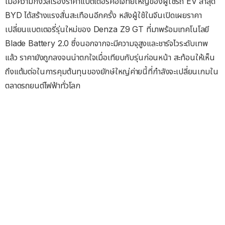
เมื่อความกังวลเรื่องราคาแบตเตอรี่คือโจทย์ใหญ่ของผู้ใช้รถ EV ล่าสุด
BYD ได้สร้างแรงสั่นสะเทือนอีกครั้ง หลังผู้ใช้ในจีนเปิดเผยราคา
เปลี่ยนแบตเตอรี่รุ่นใหม่ของ Denza Z9 GT ที่มาพร้อมเทคโนโลยี
Blade Battery 2.0 ซึ่งนอกจากจะมีความจุสูงและชาร์จไวระดับเทพ
แล้ว ราคายังถูกลงจนน่าตกใจเมื่อเทียบกับรุ่นก่อนหน้า สะท้อนให้เห็น
ถึงแต้มต่อในการคุมต้นทุนของยักษ์ใหญ่ค่ายนี้ที่กำลังจะเปลี่ยนเกมใน
ตลาดรถยนต์ไฟฟ้าทั่วโลก