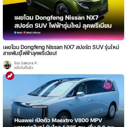
เผยโฉม Dongfeng Nissan NX7 สปอร์ต SUV รุ่นใหม่
สายพันธุ์ไฟฟ้าลุคพรีเมียม!
โดย
Sakura P.
หนึ่งวันที่แล้ว