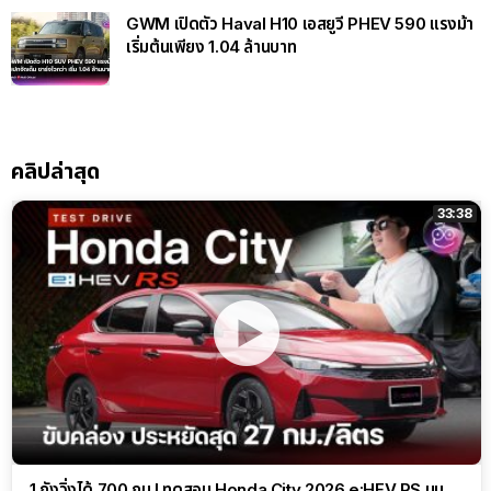
GWM เปิดตัว Haval H10 เอสยูวี PHEV 590 แรงม้า
เริ่มต้นเพียง 1.04 ล้านบาท
คลิปล่าสุด
33:38
1 ถังวิ่งได้ 700 กม.! ทดสอบ Honda City 2026 e:HEV RS บน