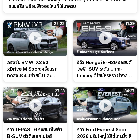
ถนนจริง พร้อมฟีเจอร์ใหม่ที่ให้มาครบ
22:22
11:39
ลองขับ BMW iX3 50
รีวิว Hongqi E-HS9 รถยนต์
xDrive M Sport ครั้งแรก
ไฟฟ้า SUV ระดับ Ultra-
ทดสอบระบบช่วยขับ และ
Luxury ดีไซน์หรูหรา ช่วงล่าง
Performance แบบจัดเต็มใน
CDC นุ่มหนึบเหนือระดับ
สนาม
27:13
34:37
รีวิว LEPAS L6 รถยนต์ไฟฟ้า
รีวิว Ford Everest Sport
B-SUV ตัวตึงเทคโนโลยี
2026 ปรับใหญ่ใช้โซ่ไทม์มิ่ง สี