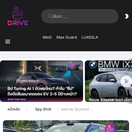
ค้นหา:
ส
ผิ
iMoD
Max Guard
LUXESLA
เมนู
เรื่อง
ล่าสุด
คุณอยู่ที่นี่:
หน้าหลัก
Spy Shot
เผยภาพ Spyshot ของ BYD Tang L ที่ออกแบบหน้าใหม่ วิ่งทดสอบในจีน ก่อนเปิดตัว