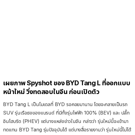
เผยภาพ Spyshot ของ BYD Tang L ที่ออกแบบ
หน้าใหม่ วิ่งทดสอบในจีน ก่อนเปิดตัว
BYD Tang L เป็นโมเดลที่ BYD รอคอยมานาน โดยจะกลายเป็นรถ
SUV รุ่นเรือธงของแบรนด์ ที่มีทั้งรุ่นไฟฟ้า 100% (BEV) และ ปลั๊ก
อินไฮบริด (PHEV) แต่บางแหล่งข่าวในจีน กล่าวว่า รุ่นใหม่นี้จะเข้ามา
ทดแทน BYD Tang รุ่นปัจจุบันได้ แต่บางสื่อรายงานว่า รุ่นใหม่นี้ไม่ได้