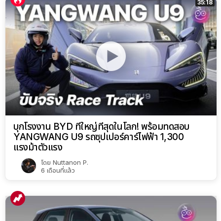
35:18
บุกโรงงาน BYD ที่ใหญ่ที่สุดในโลก! พร้อมทดสอบ
YANGWANG U9 รถซุปเปอร์คาร์ไฟฟ้า 1,300
แรงม้าตัวแรง
โดย
Nuttanon P.
6 เดือนที่แล้ว