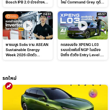
Bosch IPB 2.0 ช่วงล่างหนึบ
ใหม่ Command Grey ดุดัน
ลุ้นราคา 7 แสนต้น
สไตล์ครอบครัวสายลุย
24:51
45:57
พาชมบูธ Solis งาน ASEAN
ทดสอบจริง XPENG L03
Sustainable Energy
ระบบช่วยขับขี่ NGP ในเมือง
Week 2026 เปิดตัว
ปักกิ่ง ตัวตึง Entry Level ที่
แบตเตอรี่ IntelliHouse และ
ทำได้เกินตัว
EverCORE โซลูชัน ESS ครบ
วงจร
รถใหม่