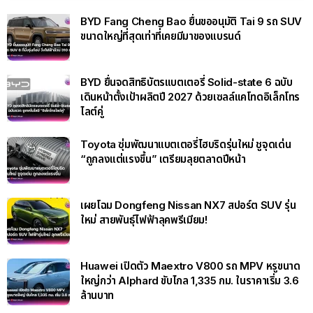
BYD Fang Cheng Bao ยื่นขออนุมัติ Tai 9 รถ SUV
ขนาดใหญ่ที่สุดเท่าที่เคยมีมาของแบรนด์
BYD ยื่นจดสิทธิบัตรแบตเตอรี่ Solid-state 6 ฉบับ
เดินหน้าตั้งเป้าผลิตปี 2027 ด้วยเซลล์แคโทดอิเล็กโทร
ไลต์คู่
Toyota ซุ่มพัฒนาแบตเตอรี่ไฮบริดรุ่นใหม่ ชูจุดเด่น
“ถูกลงแต่แรงขึ้น” เตรียมลุยตลาดปีหน้า
เผยโฉม Dongfeng Nissan NX7 สปอร์ต SUV รุ่น
ใหม่ สายพันธุ์ไฟฟ้าลุคพรีเมียม!
Huawei เปิดตัว Maextro V800 รถ MPV หรูขนาด
ใหญ่กว่า Alphard ขับไกล 1,335 กม. ในราคาเริ่ม 3.6
ล้านบาท