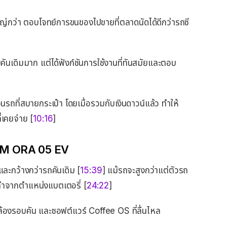
ญ่กว่า ตอบโจทย์การขนของไปขายที่ตลาดนัดได้ดีกว่ารถซี
คันเดิมมาก แต่ได้ฟังก์ชันการใช้งานที่ทันสมัยและตอบ
ถที่สบายกระเป๋า โดยเมื่อรวมกับเงินดาวน์แล้ว ทำให้
ี่เคยจ่าย [
10:16
]
GWM ORA 05 EV
งและกว้างกว่ารถคันเดิม [
15:39
] แม้รถจะสูงกว่าแต่ตัวรถ
งต่ำจากตำแหน่งแบตเตอรี่ [
24:22
]
้องรอบคัน และซอฟต์แวร์ Coffee OS ที่ลื่นไหล