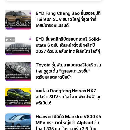
BYD Fang Cheng Bao ยื่นขออนุมัติ
Tai 9 รถ SUV ขนาดใหญ่ที่สุดเท่าที่
เคยมีมาของแบรนด์
BYD ยื่นจดสิทธิบัตรแบตเตอรี่ Solid-
state 6 ฉบับ เดินหน้าตั้งเป้าผลิตปี
2027 ด้วยเซลล์แคโทดอิเล็กโทรไลต์คู่
Toyota ซุ่มพัฒนาแบตเตอรี่ไฮบริดรุ่น
ใหม่ ชูจุดเด่น “ถูกลงแต่แรงขึ้น”
เตรียมลุยตลาดปีหน้า
เผยโฉม Dongfeng Nissan NX7
สปอร์ต SUV รุ่นใหม่ สายพันธุ์ไฟฟ้าลุค
พรีเมียม!
Huawei เปิดตัว Maextro V800 รถ
MPV หรูขนาดใหญ่กว่า Alphard ขับ
ไกล 1,335 กม. ในราคาเริ่ม 3.6 ล้าน