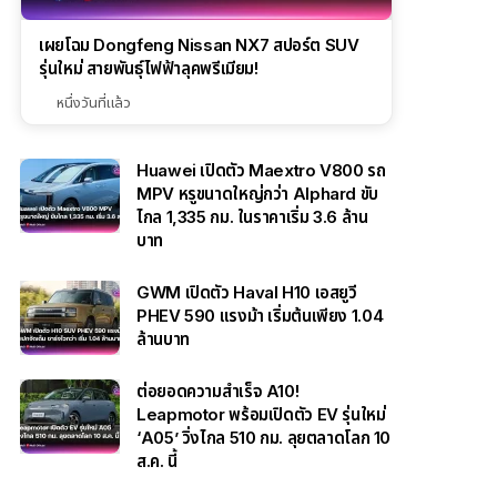
เผยโฉม Dongfeng Nissan NX7 สปอร์ต SUV
รุ่นใหม่ สายพันธุ์ไฟฟ้าลุคพรีเมียม!
หนึ่งวันที่แล้ว
Huawei เปิดตัว Maextro V800 รถ
MPV หรูขนาดใหญ่กว่า Alphard ขับ
ไกล 1,335 กม. ในราคาเริ่ม 3.6 ล้าน
บาท
GWM เปิดตัว Haval H10 เอสยูวี
PHEV 590 แรงม้า เริ่มต้นเพียง 1.04
ล้านบาท
ต่อยอดความสำเร็จ A10!
Leapmotor พร้อมเปิดตัว EV รุ่นใหม่
‘A05’ วิ่งไกล 510 กม. ลุยตลาดโลก 10
ส.ค. นี้