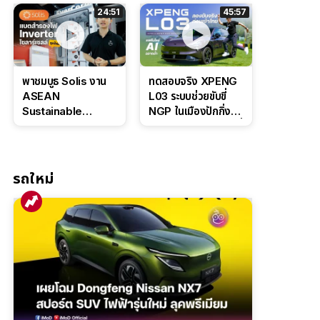
ล่างหนึบ ลุ้นราคา 7
ดุดันสไตล์ครอบครัว
24:51
45:57
แสนต้น
สายลุย
พาชมบูธ Solis งาน
ทดสอบจริง XPENG
ASEAN
L03 ระบบช่วยขับขี่
Sustainable
NGP ในเมืองปักกิ่ง
Energy Week
ตัวตึง Entry Level ที่
2026 เปิดตัว
ทำได้เกินตัว
แบตเตอรี่
IntelliHouse และ
รถใหม่
EverCORE โซลูชัน
ESS ครบวงจร