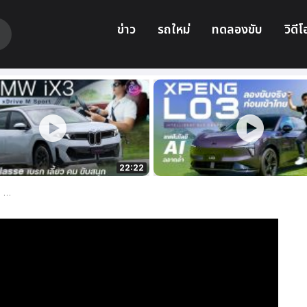
ข่าว
รถใหม่
ทดลองขับ
วิดีโ
22:22
า…