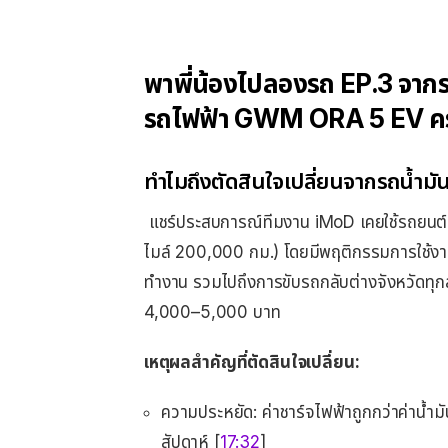
พาพี่น้องไปลองรถ EP.3 จากรถ
รถไฟฟ้า GWM ORA 5 EV คร
ทำไมถึงตัดสินใจเปลี่ยนจากรถน้ำมั
แชร์ประสบการณ์ทีมงาน iMoD เคยใช้รถยนต์เ
ไมล์ 200,000 กม.) โดยมีพฤติกรรมการใช้งานที
ทำงาน รวมไปถึงการขับรถกลับต่างจังหวัดทุกสั
4,000–5,000 บาท
เหตุผลสำคัญที่ตัดสินใจเปลี่ยน:
ความประหยัด: ค่าชาร์จไฟฟ้าถูกกว่าค่าน้ำ
สัปดาห์ [
17:32
]