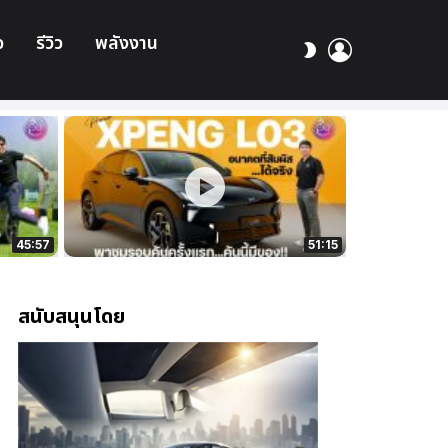
อ
รีวิว
พลังงาน
เข้า
สลับ
สู่
ผิว
ระบบ
45:57
51:15
สนับสนุนโดย