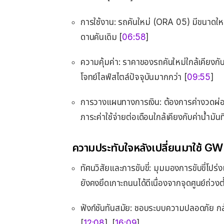
การใช้งาน: รถคันใหม่ (ORA 05) มีขนาดให
ดานคันเดิม [
06:58
]
ความคุ้มค่า: ราคาของรถคันใหม่ใกล้เคียงกับ
โจทย์ไลฟ์สไตล์ปัจจุบันมากกว่า [
09:55
]
การวางแผนทางการเงิน: ต้องการค่างวดผ่อนร
ภาระค่าใช้จ่ายต่อเดือนใกล้เคียงกับค่าน้ำมันท
ความประทับใจหลังเปลี่ยนมาใช้ 
ทัศนวิสัยและการขับขี่: มุมมองการขับขี่โปร่
ยังคงยึดเกาะถนนได้ดีเนื่องจากจุดศูนย์ถ่ว
ฟังก์ชันทันสมัย: ชอบระบบความปลอดภัย กล
[
12:08
], [
16:09
]