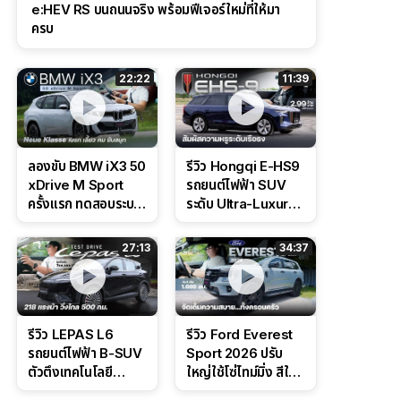
e:HEV RS บนถนนจริง พร้อมฟีเจอร์ใหม่ที่ให้มา
ครบ
22:22
11:39
ลองขับ BMW iX3 50
รีวิว Hongqi E-HS9
xDrive M Sport
รถยนต์ไฟฟ้า SUV
ครั้งแรก ทดสอบระบบ
ระดับ Ultra-Luxury
ช่วยขับ และ
ดีไซน์หรูหรา ช่วงล่าง
Performance แบบ
CDC นุ่มหนึบเหนือ
27:13
34:37
จัดเต็มในสนาม
ระดับ
รีวิว LEPAS L6
รีวิว Ford Everest
รถยนต์ไฟฟ้า B-SUV
Sport 2026 ปรับ
ตัวตึงเทคโนโลยี
ใหญ่ใช้โซ่ไทม์มิ่ง สีใหม่
Bosch IPB 2.0 ช่วง
Command Grey