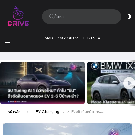
ค้นหา:
ส
ผิ
iMoD
Max Guard
LUXESLA
เมนู
เรื่อง
ล่าสุด
คุณอยู่ที่นี่:
หน้าหลัก
EV Charging Station
Evolt เดินหน้ายกระดับโครงสร้างพื้นฐาน EV ไทย เปิดตัว “Evolt Station Hub” แห่งแรก บนถนนลาดกระบัง ชูสถานีชาร์จ Ultra Fast กำลังไฟแรง 960 kW