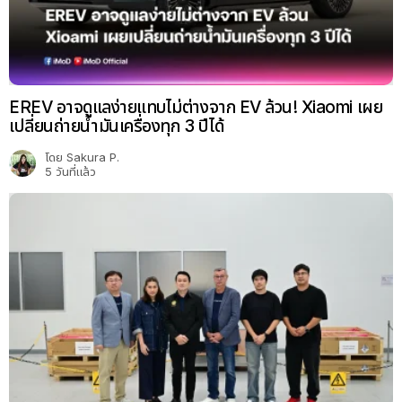
EREV อาจดูแลง่ายแทบไม่ต่างจาก EV ล้วน! Xiaomi เผย
เปลี่ยนถ่ายน้ำมันเครื่องทุก 3 ปีได้
โดย
Sakura P.
5 วันที่แล้ว