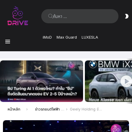
ค้นหา:
ส
ผิ
iMoD
Max Guard
LUXESLA
เมนู
เรื่อง
ล่าสุด
คุณอยู่ที่นี่:
หน้าหลัก
ข่าวรถยนต์ไฟฟ้า EV ล่าสุด
Geely Holding จัดแสดงรถยนต์ไฟฟ้ารุ่นใหม่ ภายใต้เครือ Geely ในงาน Shanghai Auto Show 2023