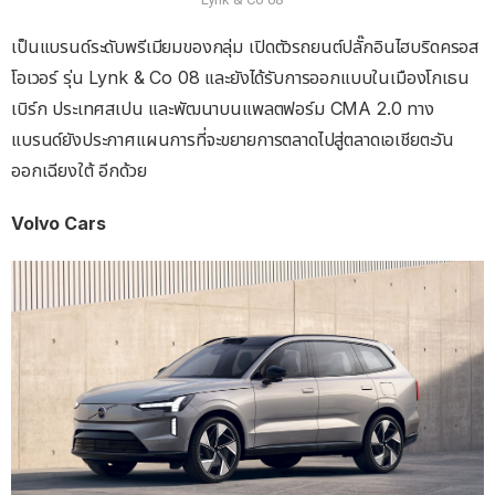
เป็นแบรนด์ระดับพรีเมียมของกลุ่ม เปิดตัวรถยนต์ปลั๊กอินไฮบริดครอส
โอเวอร์ รุ่น Lynk & Co 08 และยังได้รับการออกแบบในเมืองโกเธน
เบิร์ก ประเทศสเปน และพัฒนาบนแพลตฟอร์ม CMA 2.0 ทาง
แบรนด์ยังประกาศแผนการที่จะขยายการตลาดไปสู่ตลาดเอเชียตะวัน
ออกเฉียงใต้ อีกด้วย
Volvo Cars