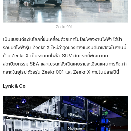
Zeekr 001
เป็นแบรนด์ระดับโลกที่ขับเคลื่อนด้วยเทคโนโลยีพลังงานไฟฟ้า ได้นำ
รถยนต์ไฟฟ้ารุ่น Zeekr X ใหม่ล่าสุดของทางแบรนด์มาแสดงในงานนี้
ด้วย Zeekr X เป็นรถยนต์ไฟฟ้า SUV คันแรกที่พัฒนาบน
สถาปัตยกรรม SEA และแบรนด์ยังเปิดเผยรายละเอียดแผนการที่จะทำ
ตลาดในยุโรป ด้วยรุ่น Zeekr 001 และ Zeekr X ภายในปลายปีนี้
Lynk & Co