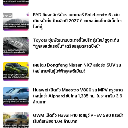
BYD ยื่นจดสิทธิบัตรแบตเตอรี่ Solid-state 6 ฉบับ
เดินหน้าตั้งเป้าผลิตปี 2027 ด้วยเซลล์แคโทดอิเล็กโทร
ไลต์คู่
Toyota ซุ่มพัฒนาแบตเตอรี่ไฮบริดรุ่นใหม่ ชูจุดเด่น
“ถูกลงแต่แรงขึ้น” เตรียมลุยตลาดปีหน้า
เผยโฉม Dongfeng Nissan NX7 สปอร์ต SUV รุ่น
ใหม่ สายพันธุ์ไฟฟ้าลุคพรีเมียม!
Huawei เปิดตัว Maextro V800 รถ MPV หรูขนาด
ใหญ่กว่า Alphard ขับไกล 1,335 กม. ในราคาเริ่ม 3.6
ล้านบาท
GWM เปิดตัว Haval H10 เอสยูวี PHEV 590 แรงม้า
เริ่มต้นเพียง 1.04 ล้านบาท