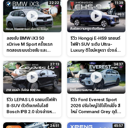
22:22
11:39
ลองขับ BMW iX3 50
รีวิว Hongqi E-HS9 รถยนต์
xDrive M Sport ครั้งแรก
ไฟฟ้า SUV ระดับ Ultra-
ทดสอบระบบช่วยขับ และ
Luxury ดีไซน์หรูหรา ช่วงล่าง
Performance แบบจัดเต็มใน
CDC นุ่มหนึบเหนือระดับ
สนาม
27:13
34:37
รีวิว LEPAS L6 รถยนต์ไฟฟ้า
รีวิว Ford Everest Sport
B-SUV ตัวตึงเทคโนโลยี
2026 ปรับใหญ่ใช้โซ่ไทม์มิ่ง สี
Bosch IPB 2.0 ช่วงล่างหนึบ
ใหม่ Command Grey ดุดัน
ลุ้นราคา 7 แสนต้น
สไตล์ครอบครัวสายลุย
24:51
45:57