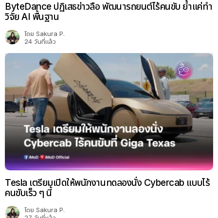
ByteDance ปฏิเสธข่าวลือ พัฒนารถยนต์ไร้คนขับ ย้ำแค่ทำ
วิจัย AI พื้นฐาน
โดย
Sakura P.
24 วันที่แล้ว
Tesla เตรียมเปิดให้พนักงานทดลองนั่ง Cybercab แบบไร้
คนขับเร็ว ๆ นี้
โดย
Sakura P.
27 วันที่แล้ว