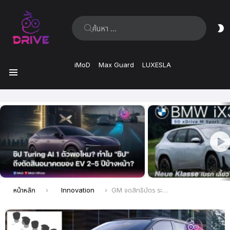
ค้นหา:
ส
ผิ
iMoD
Max Guard
LUXESLA
เมนู
เรื่อง
ล่าสุด
คุณอยู่ที่นี่:
หน้าหลัก
Innovation
GM จดสิทธิบัตร ระบบรถเปลี่ยนเลนอัตโนมัติ ตามทิศการหันหน้า เหมือนกับใน BMW iX3 2026