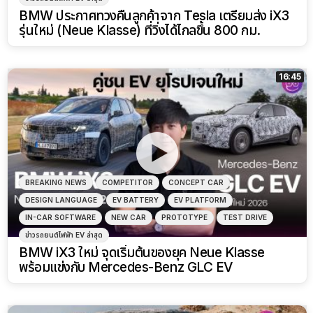
BMW ประกาศทวงคืนลูกค้าจาก Tesla เตรียมส่ง iX3
รุ่นใหม่ (Neue Klasse) ที่วิ่งได้ไกลขึ้น 800 กม.
16:45
BREAKING NEWS
COMPETITOR
CONCEPT CAR
DESIGN LANGUAGE
EV BATTERY
EV PLATFORM
IN-CAR SOFTWARE
NEW CAR
PROTOTYPE
TEST DRIVE
ข่าวรถยนต์ไฟฟ้า EV ล่าสุด
BMW iX3 ใหม่ จุดเริ่มต้นของยุค Neue Klasse
พร้อมแข่งกับ Mercedes-Benz GLC EV