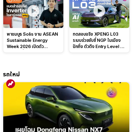
พาชมบูธ Solis งาน ASEAN
ทดสอบจริง XPENG L03
Sustainable Energy
ระบบช่วยขับขี่ NGP ในเมือง
Week 2026 เปิดตัว
ปักกิ่ง ตัวตึง Entry Level ที่
แบตเตอรี่ IntelliHouse และ
ทำได้เกินตัว
EverCORE โซลูชัน ESS ครบ
วงจร
รถใหม่