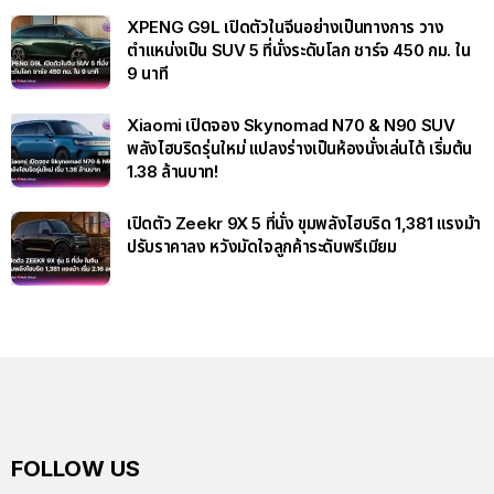
XPENG G9L เปิดตัวในจีนอย่างเป็นทางการ วาง
ตำแหน่งเป็น SUV 5 ที่นั่งระดับโลก ชาร์จ 450 กม. ใน
9 นาที
Xiaomi เปิดจอง Skynomad N70 & N90 SUV
พลังไฮบริดรุ่นใหม่ แปลงร่างเป็นห้องนั่งเล่นได้ เริ่มต้น
1.38 ล้านบาท!
เปิดตัว Zeekr 9X 5 ที่นั่ง ขุมพลังไฮบริด 1,381 แรงม้า
ปรับราคาลง หวังมัดใจลูกค้าระดับพรีเมียม
FOLLOW US