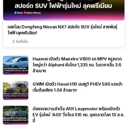
เผยโฉม Dongfeng Nissan NX7 สปอร์ต SUV รุ่นใหม่ สายพันธุ์
ไฟฟ้าลุคพรีเมียม!
3 วันที่แล้ว
Huawei เปิดตัว Maextro V800 รถ MPV หรูขนาด
ใหญ่กว่า Alphard ขับไกล 1,335 กม. ในราคาเริ่ม 3.6
ล้านบาท
GWM เปิดตัว Haval H10 เอสยูวี PHEV 590 แรงม้า
เริ่มต้นเพียง 1.04 ล้านบาท
ต่อยอดความสำเร็จ A10! Leapmotor พร้อมเปิดตัว
EV รุ่นใหม่ ‘A05’ วิ่งไกล 510 กม. ลุยตลาดโลก 10 ส.ค.
นี้