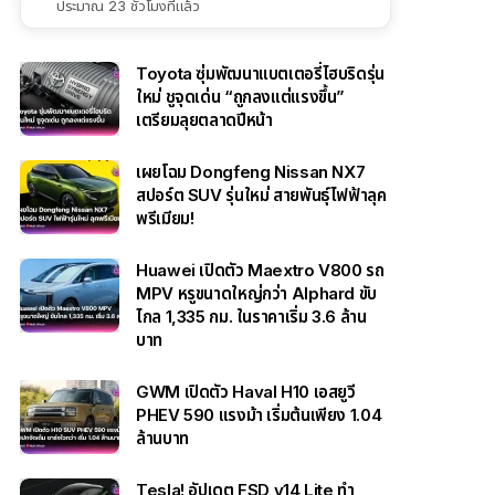
ประมาณ 23 ชั่วโมงที่แล้ว
Toyota ซุ่มพัฒนาแบตเตอรี่ไฮบริดรุ่น
ใหม่ ชูจุดเด่น “ถูกลงแต่แรงขึ้น”
เตรียมลุยตลาดปีหน้า
เผยโฉม Dongfeng Nissan NX7
สปอร์ต SUV รุ่นใหม่ สายพันธุ์ไฟฟ้าลุค
พรีเมียม!
Huawei เปิดตัว Maextro V800 รถ
MPV หรูขนาดใหญ่กว่า Alphard ขับ
ไกล 1,335 กม. ในราคาเริ่ม 3.6 ล้าน
บาท
GWM เปิดตัว Haval H10 เอสยูวี
PHEV 590 แรงม้า เริ่มต้นเพียง 1.04
ล้านบาท
Tesla! อัปเดต FSD v14 Lite ทำ