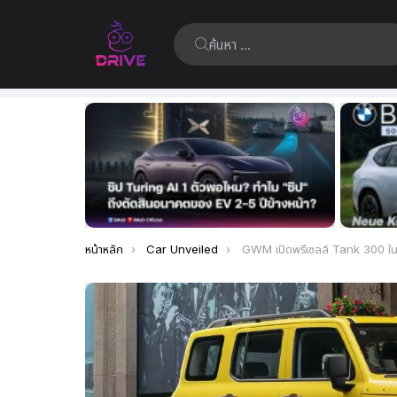
ค้นหา:
เรื่อง
ล่าสุด
คุณอยู่ที่นี่:
หน้าหลัก
Car Unveiled
GWM เปิดพรีเซลล์ Tank 300 ในจีน อัดแน่น AI-LiDAR พร้อมระบบไฮบริดสุดล้ำ 