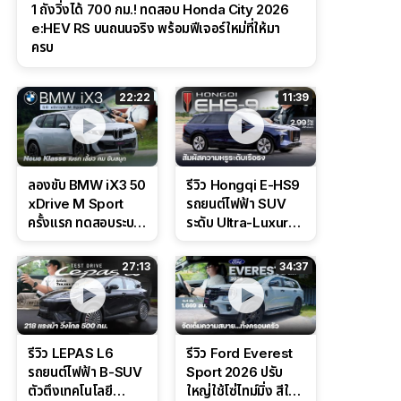
1 ถังวิ่งได้ 700 กม.! ทดสอบ Honda City 2026
e:HEV RS บนถนนจริง พร้อมฟีเจอร์ใหม่ที่ให้มา
ครบ
22:22
11:39
ลองขับ BMW iX3 50
รีวิว Hongqi E-HS9
xDrive M Sport
รถยนต์ไฟฟ้า SUV
ครั้งแรก ทดสอบระบบ
ระดับ Ultra-Luxury
ช่วยขับ และ
ดีไซน์หรูหรา ช่วงล่าง
Performance แบบ
CDC นุ่มหนึบเหนือ
27:13
34:37
จัดเต็มในสนาม
ระดับ
รีวิว LEPAS L6
รีวิว Ford Everest
รถยนต์ไฟฟ้า B-SUV
Sport 2026 ปรับ
ตัวตึงเทคโนโลยี
ใหญ่ใช้โซ่ไทม์มิ่ง สีใหม่