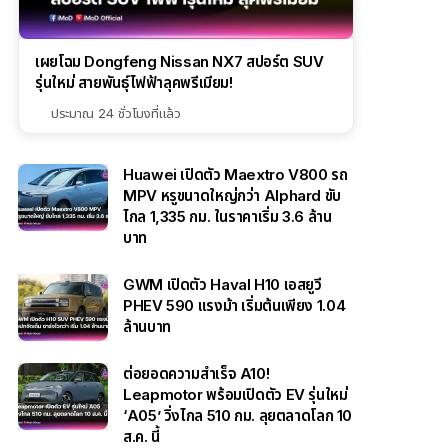
เผยโฉม Dongfeng Nissan NX7 สปอร์ต SUV
รุ่นใหม่ สายพันธุ์ไฟฟ้าลุคพรีเมียม!
ประมาณ 24 ชั่วโมงที่แล้ว
Huawei เปิดตัว Maextro V800 รถ
MPV หรูขนาดใหญ่กว่า Alphard ขับ
ไกล 1,335 กม. ในราคาเริ่ม 3.6 ล้าน
บาท
GWM เปิดตัว Haval H10 เอสยูวี
PHEV 590 แรงม้า เริ่มต้นเพียง 1.04
ล้านบาท
ต่อยอดความสำเร็จ A10!
Leapmotor พร้อมเปิดตัว EV รุ่นใหม่
‘A05’ วิ่งไกล 510 กม. ลุยตลาดโลก 10
ส.ค. นี้