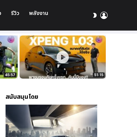
อ
รีวิว
พลังงาน
เข้า
สลับ
สู่
ผิว
ระบบ
45:57
51:15
สนับสนุนโดย