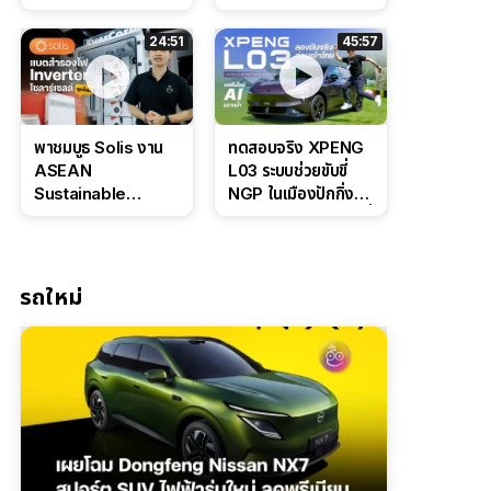
Bosch IPB 2.0 ช่วง
Command Grey
ล่างหนึบ ลุ้นราคา 7
ดุดันสไตล์ครอบครัว
24:51
45:57
แสนต้น
สายลุย
พาชมบูธ Solis งาน
ทดสอบจริง XPENG
ASEAN
L03 ระบบช่วยขับขี่
Sustainable
NGP ในเมืองปักกิ่ง
Energy Week
ตัวตึง Entry Level ที่
2026 เปิดตัว
ทำได้เกินตัว
แบตเตอรี่
IntelliHouse และ
รถใหม่
EverCORE โซลูชัน
ESS ครบวงจร