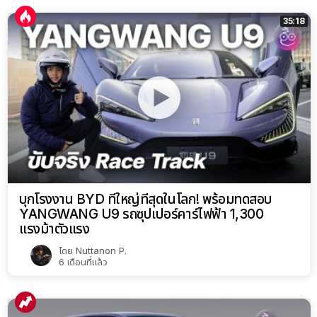
35:18
บุกโรงงาน BYD ที่ใหญ่ที่สุดในโลก! พร้อมทดสอบ
YANGWANG U9 รถซุปเปอร์คาร์ไฟฟ้า 1,300
แรงม้าตัวแรง
โดย
Nuttanon P.
6 เดือนที่แล้ว