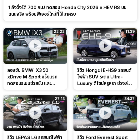
1 ถังวิ่งได้ 700 กม.! ทดสอบ Honda City 2026 e:HEV RS บน
ถนนจริง พร้อมฟีเจอร์ใหม่ที่ให้มาครบ
22:22
11:39
ลองขับ BMW iX3 50
รีวิว Hongqi E-HS9 รถยนต์
xDrive M Sport ครั้งแรก
ไฟฟ้า SUV ระดับ Ultra-
ทดสอบระบบช่วยขับ และ
Luxury ดีไซน์หรูหรา ช่วงล่าง
Performance แบบจัดเต็มใน
CDC นุ่มหนึบเหนือระดับ
สนาม
27:13
34:37
รีวิว LEPAS L6 รถยนต์ไฟฟ้า
รีวิว Ford Everest Sport