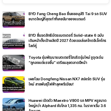
BYD Fang Cheng Bao ยื่นขออนุมัติ Tai 9 รถ SUV
ขนาดใหญ่ที่สุดเท่าที่เคยมีมาของแบรนด์
BYD ยื่นจดสิทธิบัตรแบตเตอรี่ Solid-state 6 ฉบับ
เดินหน้าตั้งเป้าผลิตปี 2027 ด้วยเซลล์แคโทดอิเล็กโทร
ไลต์คู่
Toyota ซุ่มพัฒนาแบตเตอรี่ไฮบริดรุ่นใหม่ ชูจุดเด่น
“ถูกลงแต่แรงขึ้น” เตรียมลุยตลาดปีหน้า
เผยโฉม Dongfeng Nissan NX7 สปอร์ต SUV รุ่น
ใหม่ สายพันธุ์ไฟฟ้าลุคพรีเมียม!
Huawei เปิดตัว Maextro V800 รถ MPV หรูขนาด
ใหญ่กว่า Alphard ขับไกล 1,335 กม. ในราคาเริ่ม 3.6
ล้านบาท