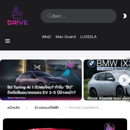
ค้นหา:
ส
ผิ
iMoD
Max Guard
LUXESLA
เมนู
เรื่อง
ล่าสุด
คุณอยู่ที่นี่:
หน้าหลัก
ข่าวรถยนต์ไฟฟ้า EV ล่าสุด
Honda ถอยทัพกลับไปเน้นรถยนต์ไฮบริด หลังเดิมพัน EV ผิดพลาดจนขาดทุนมหาศาลกว่า 3 แสนล้านบาท