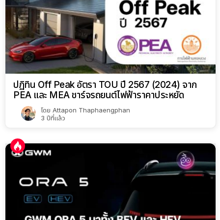
ปฏิทิน Off Peak อัตรา TOU ปี 2567 (2024) จาก
PEA และ MEA ชาร์จรถยนต์ไฟฟ้าราคาประหยัด
โดย
Attapon Thaphaengphan
3 ปีที่แล้ว