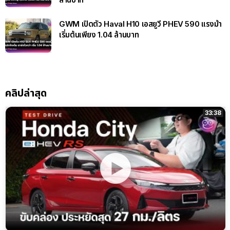
GWM เปิดตัว Haval H10 เอสยูวี PHEV 590 แรงม้า
เริ่มต้นเพียง 1.04 ล้านบาท
คลิปล่าสุด
33:38