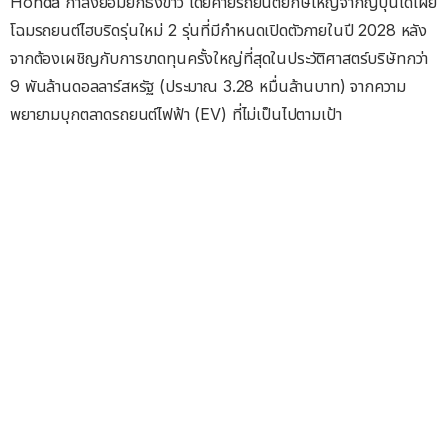
Honda กำลังยอมยกธงขาว โดยค่ายรถยนต์ยักษ์ใหญ่จากญี่ปุ่นได้เผย
โฉมรถยนต์ไฮบริดรุ่นใหม่ 2 รุ่นที่มีกำหนดเปิดตัวภายในปี 2028 หลัง
จากต้องเผชิญกับการขาดทุนครั้งใหญ่ที่สุดในประวัติศาสตร์บริษัทกว่า
9 พันล้านดอลลาร์สหรัฐ (ประมาณ 3.28 หมื่นล้านบาท) จากความ
พยายามบุกตลาดรถยนต์ไฟฟ้า (EV) ที่ไม่เป็นไปตามเป้า