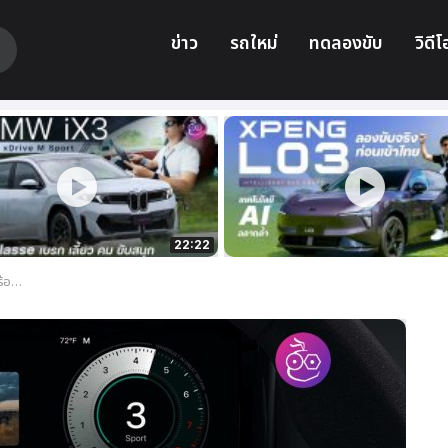
ข่าว
รถใหม่
ทดลองขับ
วิดีโ
22:22
Three)