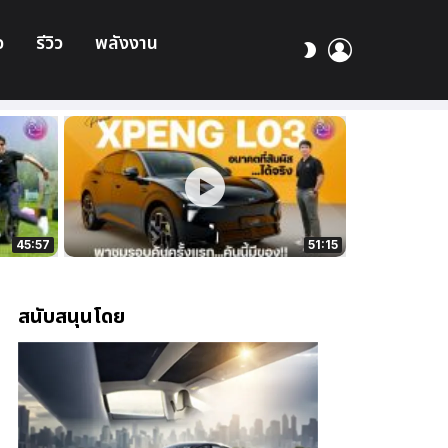
อ
รีวิว
พลังงาน
เข้า
สลับ
สู่
ผิว
ระบบ
45:57
51:15
สนับสนุนโดย