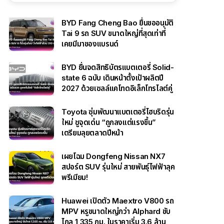
BYD Fang Cheng Bao ยื่นขออนุมัติ
Tai 9 รถ SUV ขนาดใหญ่ที่สุดเท่าที่
เคยมีมาของแบรนด์
BYD ยื่นจดสิทธิบัตรแบตเตอรี่ Solid-
state 6 ฉบับ เดินหน้าตั้งเป้าผลิตปี
2027 ด้วยเซลล์แคโทดอิเล็กโทรไลต์คู่
Toyota ซุ่มพัฒนาแบตเตอรี่ไฮบริดรุ่น
ใหม่ ชูจุดเด่น “ถูกลงแต่แรงขึ้น”
เตรียมลุยตลาดปีหน้า
เผยโฉม Dongfeng Nissan NX7
สปอร์ต SUV รุ่นใหม่ สายพันธุ์ไฟฟ้าลุค
พรีเมียม!
Huawei เปิดตัว Maextro V800 รถ
MPV หรูขนาดใหญ่กว่า Alphard ขับ
ไกล 1,335 กม. ในราคาเริ่ม 3.6 ล้าน