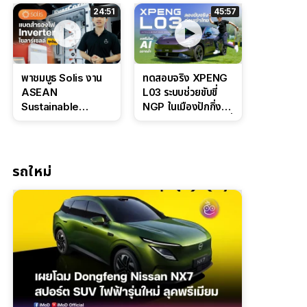
ล่างหนึบ ลุ้นราคา 7
ดุดันสไตล์ครอบครัว
24:51
45:57
แสนต้น
สายลุย
พาชมบูธ Solis งาน
ทดสอบจริง XPENG
ASEAN
L03 ระบบช่วยขับขี่
Sustainable
NGP ในเมืองปักกิ่ง
Energy Week
ตัวตึง Entry Level ที่
2026 เปิดตัว
ทำได้เกินตัว
แบตเตอรี่
IntelliHouse และ
รถใหม่
EverCORE โซลูชัน
ESS ครบวงจร