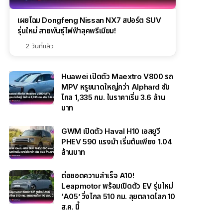
เผยโฉม Dongfeng Nissan NX7 สปอร์ต SUV
รุ่นใหม่ สายพันธุ์ไฟฟ้าลุคพรีเมียม!
2 วันที่แล้ว
Huawei เปิดตัว Maextro V800 รถ
MPV หรูขนาดใหญ่กว่า Alphard ขับ
ไกล 1,335 กม. ในราคาเริ่ม 3.6 ล้าน
บาท
GWM เปิดตัว Haval H10 เอสยูวี
PHEV 590 แรงม้า เริ่มต้นเพียง 1.04
ล้านบาท
ต่อยอดความสำเร็จ A10!
Leapmotor พร้อมเปิดตัว EV รุ่นใหม่
‘A05’ วิ่งไกล 510 กม. ลุยตลาดโลก 10
ส.ค. นี้