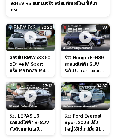
e:HEV RS บนถนนจริง พร้อมฟีเจอร์ใหม่ที่ให้มา
ครบ
22:22
11:39
ลองขับ BMW iX3 50
รีวิว Hongqi E-HS9
xDrive M Sport
รถยนต์ไฟฟ้า SUV
ครั้งแรก ทดสอบระบบ
ระดับ Ultra-Luxury
ช่วยขับ และ
ดีไซน์หรูหรา ช่วงล่าง
Performance แบบ
CDC นุ่มหนึบเหนือ
27:13
34:37
จัดเต็มในสนาม
ระดับ
รีวิว LEPAS L6
รีวิว Ford Everest
รถยนต์ไฟฟ้า B-SUV
Sport 2026 ปรับ
ตัวตึงเทคโนโลยี
ใหญ่ใช้โซ่ไทม์มิ่ง สีใหม่
Bosch IPB 2.0 ช่วง
Command Grey