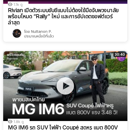
1.1k
ดู
Rivian เปิดตัวระบบขับขี่แบบไม่ต้องใช้มือจับพวงมาลัย
พร้อมโหมด “Rally” ใหม่ และการอัปเดตซอฟต์แวร์
ล่าสุด
โดย
Nuttanon P.
ประมาณหนึ่งปีที่แล้ว
30:40
1.8k
ดู
MG IM6 รถ SUV ไฟฟ้า Coupé สุดหรู แบต 800V