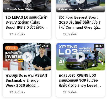
รีวิว LEPAS L6 รถยนต์ไฟฟ้า
รีวิว Ford Everest Sport
B-SUV ตัวตึงเทคโนโลยี
2026 ปรับใหญ่ใช้โซ่ไทม์มิ่ง สี
Bosch IPB 2.0 ช่วงล่างหนึบ
ใหม่ Command Grey ดุดัน
ลุ้นราคา 7 แสนต้น
สไตล์ครอบครัวสายลุย
27 วันที่แล้ว
27 วันที่แล้ว
24:51
45:57
พาชมบูธ Solis งาน ASEAN
ทดสอบจริง XPENG L03
Sustainable Energy
ระบบช่วยขับขี่ NGP ในเมือง
Week 2026 เปิดตัว
ปักกิ่ง ตัวตึง Entry Level ที่
แบตเตอรี่ IntelliHouse และ
ทำได้เกินตัว
27 วันที่แล้ว
27 วันที่แล้ว
EverCORE โซลูชัน ESS ครบ
วงจร