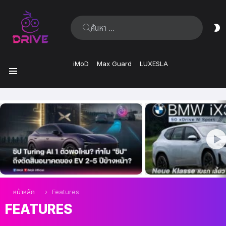
ค้นหา:
ส
ผิ
iMoD
Max Guard
LUXESLA
เมนู
เรื่อง
ล่าสุด
คุณอยู่ที่นี่:
หน้าหลัก
Features
FEATURES