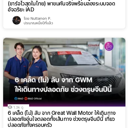
(ชาร์จไวสุดในไทย) พาชมคันจริงพร้อมลองระบบจอด
อัจฉริยะ iAD
โดย
Nuttanon P.
ประมาณหนึ่งปีที่แล้ว
1.3k
ดู
6 เคล็ด (ไม่) ลับ จาก Great Wall Motor ให้เดินทาง
ปลอดภัยอุ่นใจตลอดทั้งเส้นทาง ช่วงตรุษจีนปีนี้ เที่ยว
ปลอดภัยทั้งครอบครัว