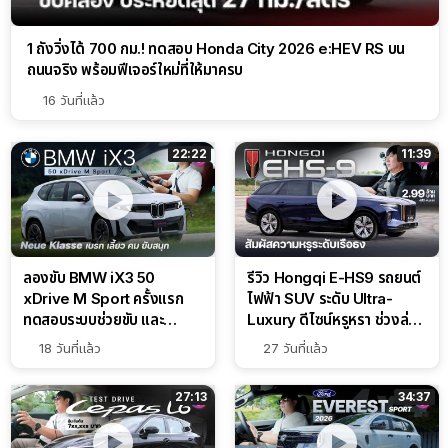
1 ถังวิ่งได้ 700 กม.! ทดสอบ Honda City 2026 e:HEV RS บน
ถนนจริง พร้อมฟีเจอร์ใหม่ที่ให้มาครบ
16 วันที่แล้ว
22:22
11:39
ลองขับ BMW iX3 50
รีวิว Hongqi E-HS9 รถยนต์
xDrive M Sport ครั้งแรก
ไฟฟ้า SUV ระดับ Ultra-
ทดสอบระบบช่วยขับ และ
Luxury ดีไซน์หรูหรา ช่วงล่าง
Performance แบบจัดเต็มใน
CDC นุ่มหนึบเหนือระดับ
18 วันที่แล้ว
27 วันที่แล้ว
สนาม
27:13
34:37