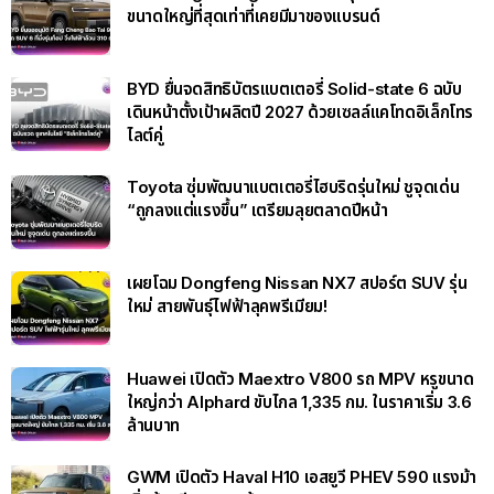
ขนาดใหญ่ที่สุดเท่าที่เคยมีมาของแบรนด์
BYD ยื่นจดสิทธิบัตรแบตเตอรี่ Solid-state 6 ฉบับ
เดินหน้าตั้งเป้าผลิตปี 2027 ด้วยเซลล์แคโทดอิเล็กโทร
ไลต์คู่
Toyota ซุ่มพัฒนาแบตเตอรี่ไฮบริดรุ่นใหม่ ชูจุดเด่น
“ถูกลงแต่แรงขึ้น” เตรียมลุยตลาดปีหน้า
เผยโฉม Dongfeng Nissan NX7 สปอร์ต SUV รุ่น
ใหม่ สายพันธุ์ไฟฟ้าลุคพรีเมียม!
Huawei เปิดตัว Maextro V800 รถ MPV หรูขนาด
ใหญ่กว่า Alphard ขับไกล 1,335 กม. ในราคาเริ่ม 3.6
ล้านบาท
GWM เปิดตัว Haval H10 เอสยูวี PHEV 590 แรงม้า