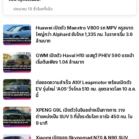
ประมาณ 13 ชั่วโมงที่แล้ว
Huawei เปิดตัว Maextro V800 รถ MPV หรูขนาด
ใหญ่กว่า Alphard ขับไกล 1,335 กม. ในราคาเริ่ม 3.6
ล้านบาท
GWM เปิดตัว Haval H10 เอสยูวี PHEV 590 แรงม้า
เริ่มต้นเพียง 1.04 ล้านบาท
ต่อยอดความสำเร็จ A10! Leapmotor พร้อมเปิดตัว
EV รุ่นใหม่ ‘A05’ วิ่งไกล 510 กม. ลุยตลาดโลก 10 ส.ค.
นี้
XPENG G9L เปิดตัวในจีนอย่างเป็นทางการ วาง
ตำแหน่งเป็น SUV 5 ที่นั่งระดับโลก ชาร์จ 450 กม. ใน
9 นาที
Xiaomi เปิดจอง Skynomad N70 & N90 SUV