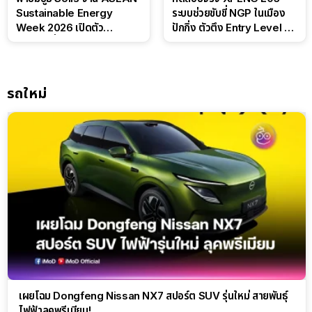
Sustainable Energy
ระบบช่วยขับขี่ NGP ในเมือง
Week 2026 เปิดตัว
ปักกิ่ง ตัวตึง Entry Level ที่
แบตเตอรี่ IntelliHouse และ
ทำได้เกินตัว
EverCORE โซลูชัน ESS ครบ
วงจร
รถใหม่
เผยโฉม Dongfeng Nissan NX7 สปอร์ต SUV รุ่นใหม่ สายพันธุ์
ไฟฟ้าลุคพรีเมียม!