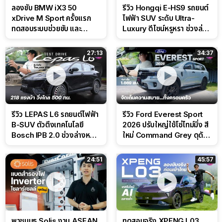
ลองขับ BMW iX3 50
รีวิว Hongqi E-HS9 รถยนต์
xDrive M Sport ครั้งแรก
ไฟฟ้า SUV ระดับ Ultra-
ทดสอบระบบช่วยขับ และ
Luxury ดีไซน์หรูหรา ช่วงล่าง
Performance แบบจัดเต็มใน
CDC นุ่มหนึบเหนือระดับ
สนาม
27:13
34:37
รีวิว LEPAS L6 รถยนต์ไฟฟ้า
รีวิว Ford Everest Sport
B-SUV ตัวตึงเทคโนโลยี
2026 ปรับใหญ่ใช้โซ่ไทม์มิ่ง สี
Bosch IPB 2.0 ช่วงล่างหนึบ
ใหม่ Command Grey ดุดัน
ลุ้นราคา 7 แสนต้น
สไตล์ครอบครัวสายลุย
24:51
45:57
พาชมบูธ Solis งาน ASEAN
ทดสอบจริง XPENG L03