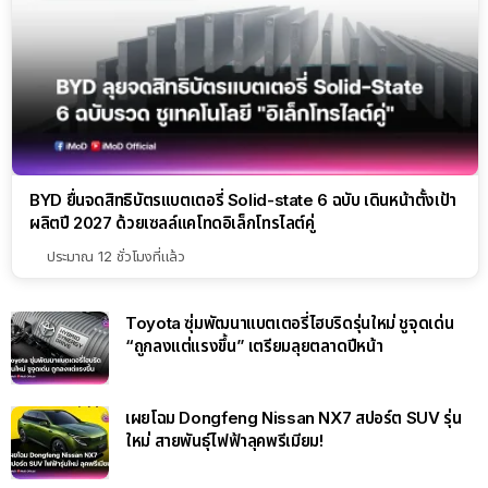
BYD ยื่นจดสิทธิบัตรแบตเตอรี่ Solid-state 6 ฉบับ เดินหน้าตั้งเป้า
ผลิตปี 2027 ด้วยเซลล์แคโทดอิเล็กโทรไลต์คู่
ประมาณ 12 ชั่วโมงที่แล้ว
Toyota ซุ่มพัฒนาแบตเตอรี่ไฮบริดรุ่นใหม่ ชูจุดเด่น
“ถูกลงแต่แรงขึ้น” เตรียมลุยตลาดปีหน้า
เผยโฉม Dongfeng Nissan NX7 สปอร์ต SUV รุ่น
ใหม่ สายพันธุ์ไฟฟ้าลุคพรีเมียม!