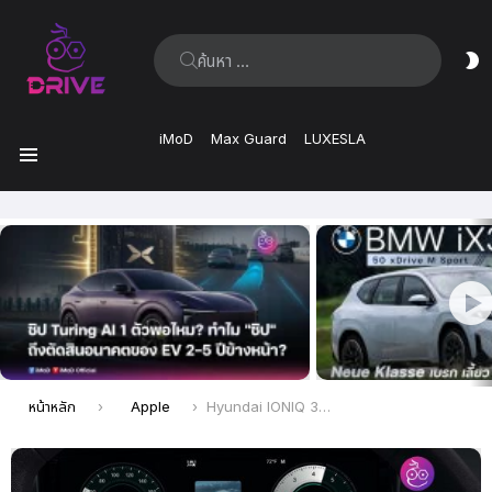
ค้นหา:
ส
ผิ
iMoD
Max Guard
LUXESLA
เมนู
เรื่อง
ล่าสุด
คุณอยู่ที่นี่:
หน้าหลัก
Apple
Hyundai IONIQ 3 รถ EV ขนาดเล็ก มาพร้อม Apple CarPlay Ultra ในราคาจับต้องได้ เตรียมเปิดตัวเร็ว ๆ นี้ (จาก Concept Three)