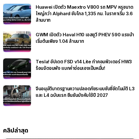
Huawei เปิดตัว Maextro V800 รถ MPV หรูขนาด
ใหญ่กว่า Alphard ขับไกล 1,335 กม. ในราคาเริ่ม 3.6
ล้านบาท
GWM เปิดตัว Haval H10 เอสยูวี PHEV 590 แรงม้า
เริ่มต้นเพียง 1.04 ล้านบาท
Tesla! อัปเดต FSD v14 Lite ทำคอมพิวเตอร์ HW3
ร้อนจัดจนพัง แบกค่าซ่อมเองเป็นหมื่น!
จีนอนุมัติมาตรฐานความปลอดภัยระบบขับขี่อัตโนมัติ L3
และ L4 ฉบับแรก ยืนยันบังคับใช้ปี 2027
คลิปล่าสุด