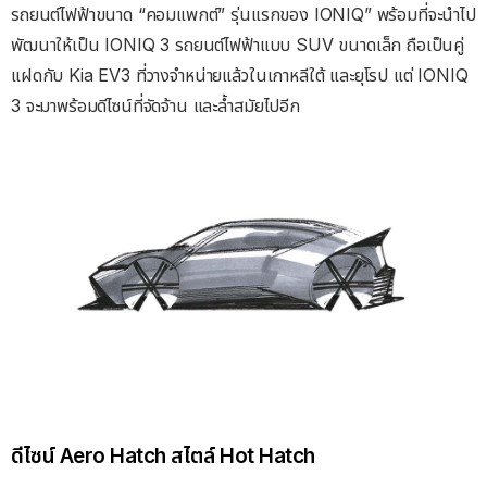
รถยนต์ไฟฟ้าขนาด “คอมแพกต์” รุ่นแรกของ IONIQ” พร้อมที่จะนำไป
พัฒนาให้เป็น IONIQ 3 รถยนต์ไฟฟ้าแบบ SUV ขนาดเล็ก ถือเป็นคู่
แฝดกับ Kia EV3 ที่วางจำหน่ายแล้วในเกาหลีใต้ และยุโรป แต่ IONIQ
3 จะมาพร้อมดีไซน์ที่จัดจ้าน และล้ำสมัยไปอีก
ดีไซน์ Aero Hatch สไตล์ Hot Hatch