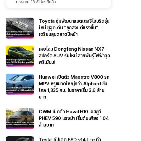
ประมาณ 13 ชั่วโมงที่แล้ว
Toyota ซุ่มพัฒนาแบตเตอรี่ไฮบริดรุ่น
ใหม่ ชูจุดเด่น “ถูกลงแต่แรงขึ้น”
เตรียมลุยตลาดปีหน้า
เผยโฉม Dongfeng Nissan NX7
สปอร์ต SUV รุ่นใหม่ สายพันธุ์ไฟฟ้าลุค
พรีเมียม!
Huawei เปิดตัว Maextro V800 รถ
MPV หรูขนาดใหญ่กว่า Alphard ขับ
ไกล 1,335 กม. ในราคาเริ่ม 3.6 ล้าน
บาท
GWM เปิดตัว Haval H10 เอสยูวี
PHEV 590 แรงม้า เริ่มต้นเพียง 1.04
ล้านบาท
Tesla! อัปเดต FSD v14 Lite ทำ