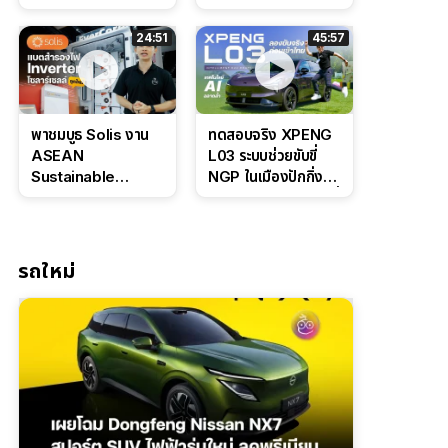
Bosch IPB 2.0 ช่วง
Command Grey
ล่างหนึบ ลุ้นราคา 7
ดุดันสไตล์ครอบครัว
24:51
45:57
แสนต้น
สายลุย
พาชมบูธ Solis งาน
ทดสอบจริง XPENG
ASEAN
L03 ระบบช่วยขับขี่
Sustainable
NGP ในเมืองปักกิ่ง
Energy Week
ตัวตึง Entry Level ที่
2026 เปิดตัว
ทำได้เกินตัว
แบตเตอรี่
IntelliHouse และ
รถใหม่
EverCORE โซลูชัน
ESS ครบวงจร