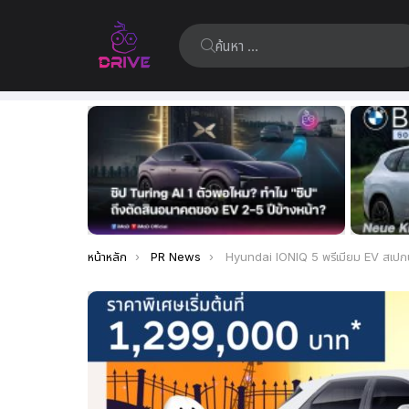
ค้นหา:
เรื่อง
ล่าสุด
คุณอยู่ที่นี่:
หน้าหลัก
PR News
Hyundai IONIQ 5 พรีเมียม EV สเปกนำเข้าจากเกาหลี ครบทั้งดีไซน์-ฟังก์ชัน-เทคโนโลยีล้ำที่กวาดรางวัลมาแล้วทั่วโลก นาท