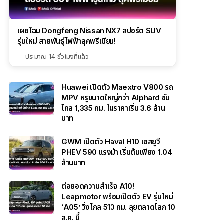
เผยโฉม Dongfeng Nissan NX7 สปอร์ต SUV
รุ่นใหม่ สายพันธุ์ไฟฟ้าลุคพรีเมียม!
ประมาณ 14 ชั่วโมงที่แล้ว
Huawei เปิดตัว Maextro V800 รถ
MPV หรูขนาดใหญ่กว่า Alphard ขับ
ไกล 1,335 กม. ในราคาเริ่ม 3.6 ล้าน
บาท
GWM เปิดตัว Haval H10 เอสยูวี
PHEV 590 แรงม้า เริ่มต้นเพียง 1.04
ล้านบาท
ต่อยอดความสำเร็จ A10!
Leapmotor พร้อมเปิดตัว EV รุ่นใหม่
‘A05’ วิ่งไกล 510 กม. ลุยตลาดโลก 10
ส.ค. นี้