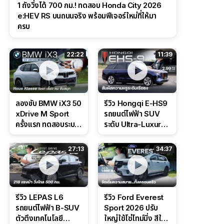
1 ถังวิ่งได้ 700 กม.! ทดสอบ Honda City 2026
e:HEV RS บนถนนจริง พร้อมฟีเจอร์ใหม่ที่ให้มา
ครบ
22:22
11:39
ลองขับ BMW iX3 50
รีวิว Hongqi E-HS9
xDrive M Sport
รถยนต์ไฟฟ้า SUV
ครั้งแรก ทดสอบระบบ
ระดับ Ultra-Luxury
ช่วยขับ และ
ดีไซน์หรูหรา ช่วงล่าง
Performance แบบ
CDC นุ่มหนึบเหนือ
27:13
34:37
จัดเต็มในสนาม
ระดับ
รีวิว LEPAS L6
รีวิว Ford Everest
รถยนต์ไฟฟ้า B-SUV
Sport 2026 ปรับ
ตัวตึงเทคโนโลยี
ใหญ่ใช้โซ่ไทม์มิ่ง สีใหม่