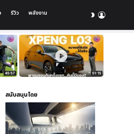
อ
รีวิว
พลังงาน
เข้า
สลับ
สู่
ผิว
ระบบ
45:57
51:15
สนับสนุนโดย