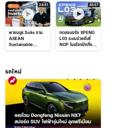
ล่างหนึบ ลุ้นราคา 7
ดุดันสไตล์ครอบครัว
24:51
45:57
แสนต้น
สายลุย
พาชมบูธ Solis งาน
ทดสอบจริง XPENG
ASEAN
L03 ระบบช่วยขับขี่
Sustainable
NGP ในเมืองปักกิ่ง
Energy Week
ตัวตึง Entry Level ที่
2026 เปิดตัว
ทำได้เกินตัว
แบตเตอรี่
IntelliHouse และ
รถใหม่
EverCORE โซลูชัน
ESS ครบวงจร