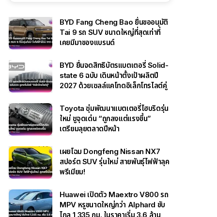
BYD Fang Cheng Bao ยื่นขออนุมัติ
Tai 9 รถ SUV ขนาดใหญ่ที่สุดเท่าที่
เคยมีมาของแบรนด์
BYD ยื่นจดสิทธิบัตรแบตเตอรี่ Solid-
state 6 ฉบับ เดินหน้าตั้งเป้าผลิตปี
2027 ด้วยเซลล์แคโทดอิเล็กโทรไลต์คู่
Toyota ซุ่มพัฒนาแบตเตอรี่ไฮบริดรุ่น
ใหม่ ชูจุดเด่น “ถูกลงแต่แรงขึ้น”
เตรียมลุยตลาดปีหน้า
เผยโฉม Dongfeng Nissan NX7
สปอร์ต SUV รุ่นใหม่ สายพันธุ์ไฟฟ้าลุค
พรีเมียม!
Huawei เปิดตัว Maextro V800 รถ
MPV หรูขนาดใหญ่กว่า Alphard ขับ
ไกล 1,335 กม. ในราคาเริ่ม 3.6 ล้าน