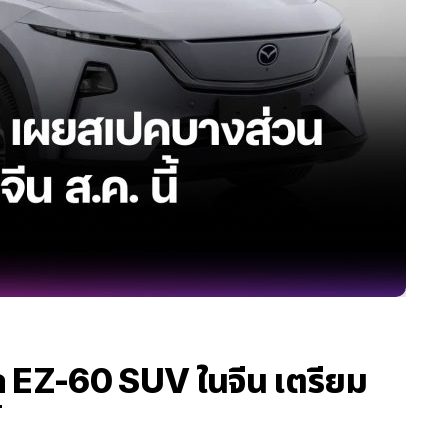
EZ-60 SUV ในจีน เตรียม
้