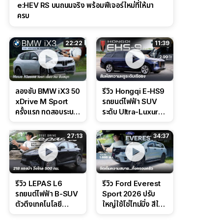
e:HEV RS บนถนนจริง พร้อมฟีเจอร์ใหม่ที่ให้มา
ครบ
22:22
11:39
ลองขับ BMW iX3 50
รีวิว Hongqi E-HS9
xDrive M Sport
รถยนต์ไฟฟ้า SUV
ครั้งแรก ทดสอบระบบ
ระดับ Ultra-Luxury
ช่วยขับ และ
ดีไซน์หรูหรา ช่วงล่าง
Performance แบบ
CDC นุ่มหนึบเหนือ
27:13
34:37
จัดเต็มในสนาม
ระดับ
รีวิว LEPAS L6
รีวิว Ford Everest
รถยนต์ไฟฟ้า B-SUV
Sport 2026 ปรับ
ตัวตึงเทคโนโลยี
ใหญ่ใช้โซ่ไทม์มิ่ง สีใหม่
Bosch IPB 2.0 ช่วง
Command Grey