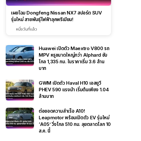
เผยโฉม Dongfeng Nissan NX7 สปอร์ต SUV
รุ่นใหม่ สายพันธุ์ไฟฟ้าลุคพรีเมียม!
หนึ่งวันที่แล้ว
Huawei เปิดตัว Maextro V800 รถ
MPV หรูขนาดใหญ่กว่า Alphard ขับ
ไกล 1,335 กม. ในราคาเริ่ม 3.6 ล้าน
บาท
GWM เปิดตัว Haval H10 เอสยูวี
PHEV 590 แรงม้า เริ่มต้นเพียง 1.04
ล้านบาท
ต่อยอดความสำเร็จ A10!
Leapmotor พร้อมเปิดตัว EV รุ่นใหม่
‘A05’ วิ่งไกล 510 กม. ลุยตลาดโลก 10
ส.ค. นี้