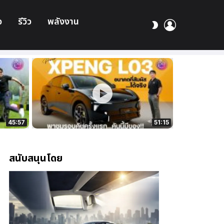
อ
รีวิว
พลังงาน
เข้า
สลับ
สู่
ผิว
ระบบ
45:57
51:15
สนับสนุนโดย