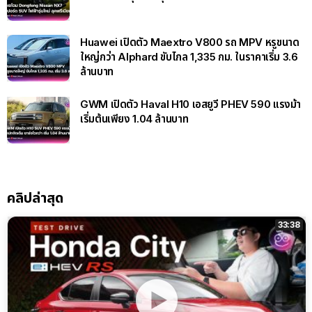
Huawei เปิดตัว Maextro V800 รถ MPV หรูขนาด
ใหญ่กว่า Alphard ขับไกล 1,335 กม. ในราคาเริ่ม 3.6
ล้านบาท
GWM เปิดตัว Haval H10 เอสยูวี PHEV 590 แรงม้า
เริ่มต้นเพียง 1.04 ล้านบาท
คลิปล่าสุด
33:38