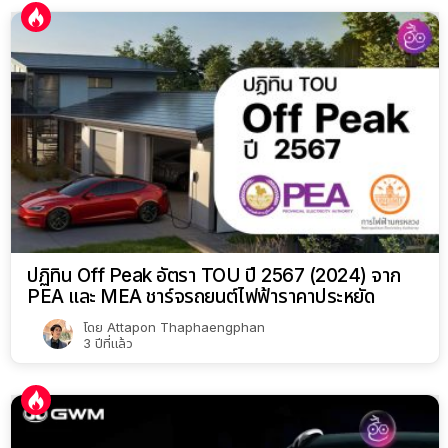
ปฏิทิน Off Peak อัตรา TOU ปี 2567 (2024) จาก
PEA และ MEA ชาร์จรถยนต์ไฟฟ้าราคาประหยัด
โดย
Attapon Thaphaengphan
3 ปีที่แล้ว