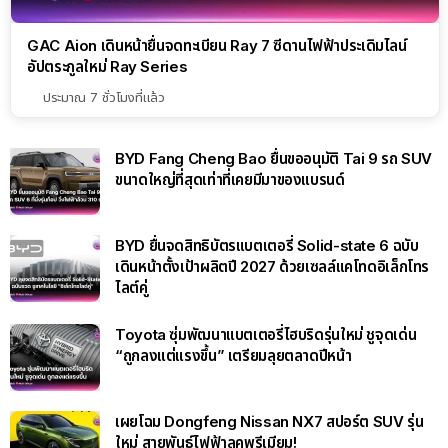
GAC Aion เดินหน้ายื่นจดทะเบียน Ray 7 ซีดานไฟฟ้าประเดิมไลน์
อัปตระกูลใหม่ Ray Series
ประมาณ 7 ชั่วโมงที่แล้ว
BYD Fang Cheng Bao ยื่นขออนุมัติ Tai 9 รถ SUV
ขนาดใหญ่ที่สุดเท่าที่เคยมีมาของแบรนด์
BYD ยื่นจดสิทธิบัตรแบตเตอรี่ Solid-state 6 ฉบับ
เดินหน้าตั้งเป้าผลิตปี 2027 ด้วยเซลล์แคโทดอิเล็กโทร
ไลต์คู่
Toyota ซุ่มพัฒนาแบตเตอรี่ไฮบริดรุ่นใหม่ ชูจุดเด่น
“ถูกลงแต่แรงขึ้น” เตรียมลุยตลาดปีหน้า
เผยโฉม Dongfeng Nissan NX7 สปอร์ต SUV รุ่น
ใหม่ สายพันธุ์ไฟฟ้าลุคพรีเมียม!