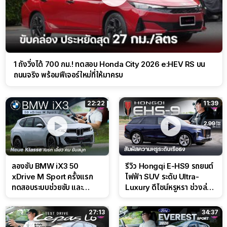
1 ถังวิ่งได้ 700 กม.! ทดสอบ Honda City 2026 e:HEV RS บน
ถนนจริง พร้อมฟีเจอร์ใหม่ที่ให้มาครบ
22:22
11:39
ลองขับ BMW iX3 50
รีวิว Hongqi E-HS9 รถยนต์
xDrive M Sport ครั้งแรก
ไฟฟ้า SUV ระดับ Ultra-
ทดสอบระบบช่วยขับ และ
Luxury ดีไซน์หรูหรา ช่วงล่าง
Performance แบบจัดเต็มใน
CDC นุ่มหนึบเหนือระดับ
สนาม
27:13
34:37