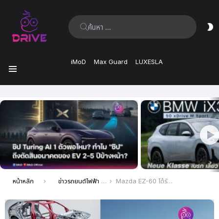
ค้นหา:
ส
ผิ
iMoD
Max Guard
LUXESLA
เมนู
เรื่อง
ล่าสุด
คุณอยู่ที่นี่:
หน้าหลัก
ข่าวรถยนต์ไฟฟ้า EV ล่าสุด
Mazda EZ-60 ได้รับเลือกให้เป็น 1 ใน 10 รถยนต์ที่มีโครงสร้างตัวถังปลอดภัยและแข็งแรงที่สุดในจีน