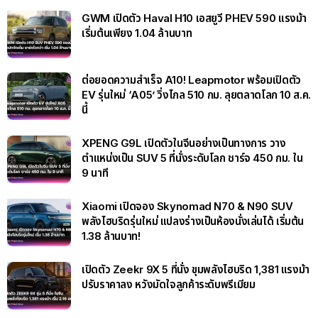
GWM เปิดตัว Haval H10 เอสยูวี PHEV 590 แรงม้า
เริ่มต้นเพียง 1.04 ล้านบาท
ต่อยอดความสำเร็จ A10! Leapmotor พร้อมเปิดตัว
EV รุ่นใหม่ ‘A05’ วิ่งไกล 510 กม. ลุยตลาดโลก 10 ส.ค.
นี้
XPENG G9L เปิดตัวในจีนอย่างเป็นทางการ วาง
ตำแหน่งเป็น SUV 5 ที่นั่งระดับโลก ชาร์จ 450 กม. ใน
9 นาที
Xiaomi เปิดจอง Skynomad N70 & N90 SUV
พลังไฮบริดรุ่นใหม่ แปลงร่างเป็นห้องนั่งเล่นได้ เริ่มต้น
1.38 ล้านบาท!
เปิดตัว Zeekr 9X 5 ที่นั่ง ขุมพลังไฮบริด 1,381 แรงม้า
ปรับราคาลง หวังมัดใจลูกค้าระดับพรีเมียม