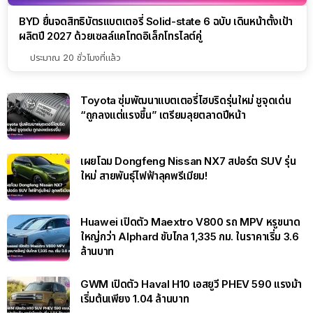
BYD ยื่นจดสิทธิบัตรแบตเตอรี่ Solid-state 6 ฉบับ เดินหน้าตั้งเป้า
ผลิตปี 2027 ด้วยเซลล์แคโทดอิเล็กโทรไลต์คู่
ประมาณ 20 ชั่วโมงที่แล้ว
Toyota ซุ่มพัฒนาแบตเตอรี่ไฮบริดรุ่นใหม่ ชูจุดเด่น
“ถูกลงแต่แรงขึ้น” เตรียมลุยตลาดปีหน้า
เผยโฉม Dongfeng Nissan NX7 สปอร์ต SUV รุ่น
ใหม่ สายพันธุ์ไฟฟ้าลุคพรีเมียม!
Huawei เปิดตัว Maextro V800 รถ MPV หรูขนาด
ใหญ่กว่า Alphard ขับไกล 1,335 กม. ในราคาเริ่ม 3.6
ล้านบาท
GWM เปิดตัว Haval H10 เอสยูวี PHEV 590 แรงม้า
เริ่มต้นเพียง 1.04 ล้านบาท