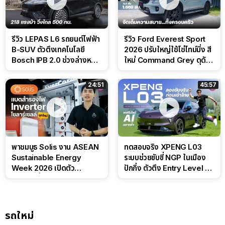
รีวิว LEPAS L6 รถยนต์ไฟฟ้า
รีวิว Ford Everest Sport
B-SUV ตัวตึงเทคโนโลยี
2026 ปรับใหญ่ใช้โซ่ไทม์มิ่ง สี
Bosch IPB 2.0 ช่วงล่างหนึบ
ใหม่ Command Grey ดุดัน
ลุ้นราคา 7 แสนต้น
สไตล์ครอบครัวสายลุย
24:51
45:57
พาชมบูธ Solis งาน ASEAN
ทดสอบจริง XPENG L03
Sustainable Energy
ระบบช่วยขับขี่ NGP ในเมือง
Week 2026 เปิดตัว
ปักกิ่ง ตัวตึง Entry Level ที่
แบตเตอรี่ IntelliHouse และ
ทำได้เกินตัว
EverCORE โซลูชัน ESS ครบ
วงจร
รถใหม่