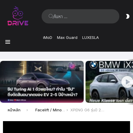
ค้นหา:
ส
ผิ
iMoD
Max Guard
LUXESLA
เมนู
เรื่อง
ล่าสุด
คุณอยู่ที่นี่:
หน้าหลัก
Facelift / Minor Change
XPENG G6 รุ่นปี 2025 รุ่น AWD Performance แรง มั่นใจ XPilot ช่วยขับเนียน ชาร์จไวสุด! อัปเกรดถึง 35%