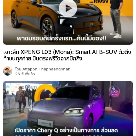
เจาะลึก XPENG L03 (Mona): Smart AI B-SUV ตัวตึง
ท้าชนทุกค่าย บินตรงพรีวิวจากปักกิ่ง
โดย
Attapon Thaphaengphan
26 วันที่แล้ว