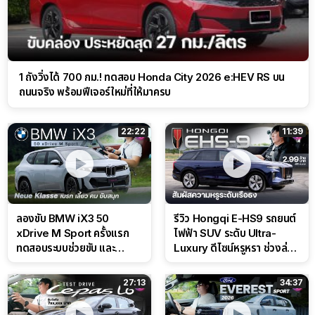
1 ถังวิ่งได้ 700 กม.! ทดสอบ Honda City 2026 e:HEV RS บน
ถนนจริง พร้อมฟีเจอร์ใหม่ที่ให้มาครบ
22:22
11:39
ลองขับ BMW iX3 50
รีวิว Hongqi E-HS9 รถยนต์
xDrive M Sport ครั้งแรก
ไฟฟ้า SUV ระดับ Ultra-
ทดสอบระบบช่วยขับ และ
Luxury ดีไซน์หรูหรา ช่วงล่าง
Performance แบบจัดเต็มใน
CDC นุ่มหนึบเหนือระดับ
สนาม
27:13
34:37