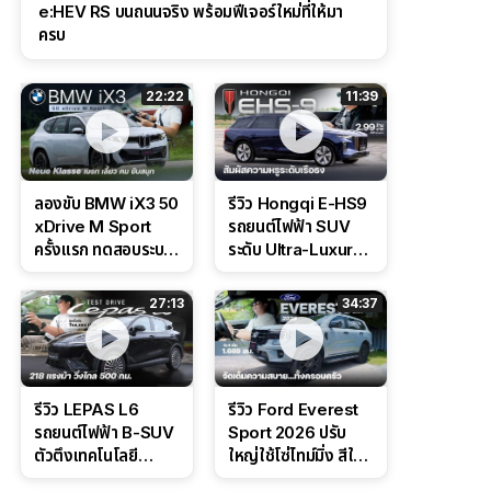
e:HEV RS บนถนนจริง พร้อมฟีเจอร์ใหม่ที่ให้มา
ครบ
22:22
11:39
ลองขับ BMW iX3 50
รีวิว Hongqi E-HS9
xDrive M Sport
รถยนต์ไฟฟ้า SUV
ครั้งแรก ทดสอบระบบ
ระดับ Ultra-Luxury
ช่วยขับ และ
ดีไซน์หรูหรา ช่วงล่าง
Performance แบบ
CDC นุ่มหนึบเหนือ
27:13
34:37
จัดเต็มในสนาม
ระดับ
รีวิว LEPAS L6
รีวิว Ford Everest
รถยนต์ไฟฟ้า B-SUV
Sport 2026 ปรับ
ตัวตึงเทคโนโลยี
ใหญ่ใช้โซ่ไทม์มิ่ง สีใหม่
Bosch IPB 2.0 ช่วง
Command Grey