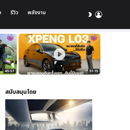
อ
รีวิว
พลังงาน
เข้า
สลับ
สู่
ผิว
ระบบ
45:57
51:15
สนับสนุนโดย