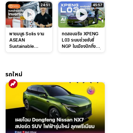
ล่างหนึบ ลุ้นราคา 7
ดุดันสไตล์ครอบครัว
24:51
45:57
แสนต้น
สายลุย
พาชมบูธ Solis งาน
ทดสอบจริง XPENG
ASEAN
L03 ระบบช่วยขับขี่
Sustainable
NGP ในเมืองปักกิ่ง
Energy Week
ตัวตึง Entry Level ที่
2026 เปิดตัว
ทำได้เกินตัว
แบตเตอรี่
IntelliHouse และ
รถใหม่
EverCORE โซลูชัน
ESS ครบวงจร