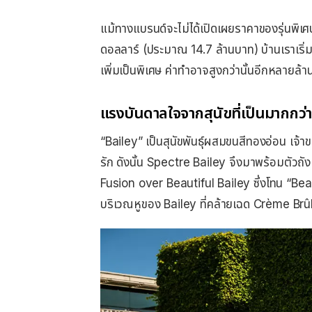
แม้ทางแบรนด์จะไม่ได้เปิดเผยราคาของรุ่นพิเศษ
ดอลลาร์ (ประมาณ 14.7 ล้านบาท) บ้านเราเริ
เพิ่มเป็นพิเศษ ค่าทำอาจสูงกว่านั้นอีกหลายล้
แรงบันดาลใจจากสุนัขที่เป็นมากกว่าส
“Bailey” เป็นสุนัขพันธุ์ผสมขนสีทองอ่อน เจ้า
รัก ดังนั้น Spectre Bailey จึงมาพร้อมตัวถั
Fusion over Beautiful Bailey ซึ่งโทน “Beau
บริเวณหูของ Bailey ที่คล้ายเฉด Crème Brû