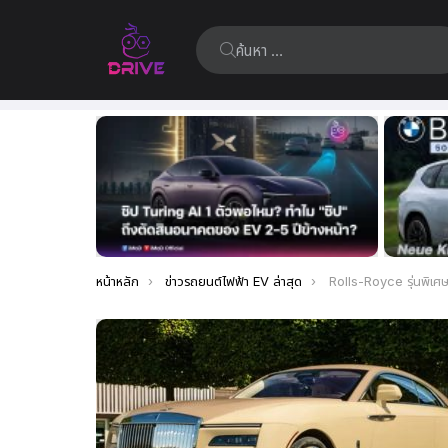
ค้นหา:
เรื่อง
ล่าสุด
คุณอยู่ที่นี่:
หน้าหลัก
ข่าวรถยนต์ไฟฟ้า EV ล่าสุด
Rolls-Royce รุ่นพิเศษทำขึ้นใ