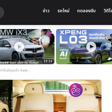
ข่าว
รถใหม่
ทดลองขับ
วิดีโ
22:22
ห้สุนัขชื่อ Bailey โดยเฉพาะ