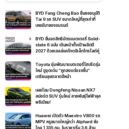
BYD Fang Cheng Bao ยื่นขออนุมัติ
Tai 9 รถ SUV ขนาดใหญ่ที่สุดเท่าที่
เคยมีมาของแบรนด์
BYD ยื่นจดสิทธิบัตรแบตเตอรี่ Solid-
state 6 ฉบับ เดินหน้าตั้งเป้าผลิตปี
2027 ด้วยเซลล์แคโทดอิเล็กโทรไลต์คู่
Toyota ซุ่มพัฒนาแบตเตอรี่ไฮบริดรุ่น
ใหม่ ชูจุดเด่น “ถูกลงแต่แรงขึ้น”
เตรียมลุยตลาดปีหน้า
เผยโฉม Dongfeng Nissan NX7
สปอร์ต SUV รุ่นใหม่ สายพันธุ์ไฟฟ้าลุค
พรีเมียม!
Huawei เปิดตัว Maextro V800 รถ
MPV หรูขนาดใหญ่กว่า Alphard ขับ
ไกล 1,335 กม. ในราคาเริ่ม 3.6 ล้าน