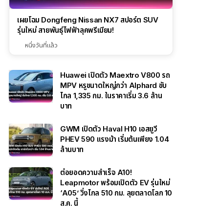
เผยโฉม Dongfeng Nissan NX7 สปอร์ต SUV
รุ่นใหม่ สายพันธุ์ไฟฟ้าลุคพรีเมียม!
หนึ่งวันที่แล้ว
Huawei เปิดตัว Maextro V800 รถ
MPV หรูขนาดใหญ่กว่า Alphard ขับ
ไกล 1,335 กม. ในราคาเริ่ม 3.6 ล้าน
บาท
GWM เปิดตัว Haval H10 เอสยูวี
PHEV 590 แรงม้า เริ่มต้นเพียง 1.04
ล้านบาท
ต่อยอดความสำเร็จ A10!
Leapmotor พร้อมเปิดตัว EV รุ่นใหม่
‘A05’ วิ่งไกล 510 กม. ลุยตลาดโลก 10
ส.ค. นี้