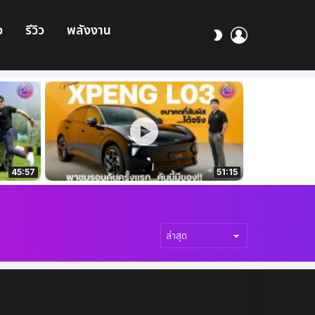
อ
รีวิว
พลังงาน
เข้า
สลับ
สู่
ผิว
ระบบ
45:57
51:15