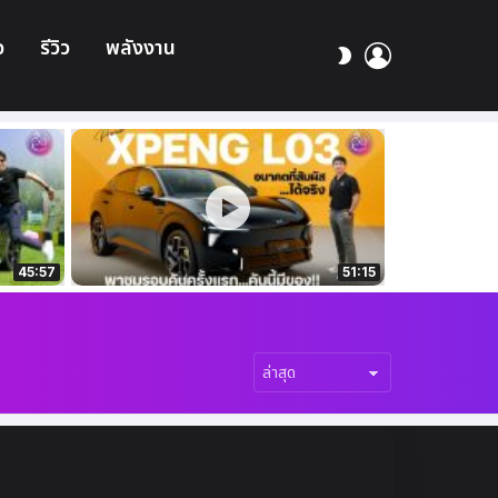
อ
รีวิว
พลังงาน
เข้า
สลับ
สู่
ผิว
ระบบ
45:57
51:15