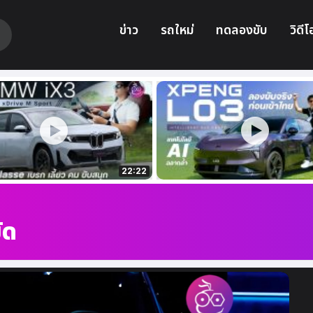
ข่าว
รถใหม่
ทดลองขับ
วิดีโ
22:22
ัด