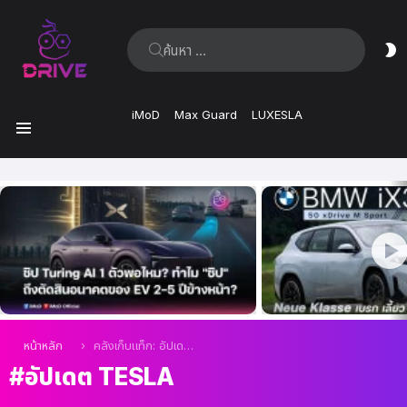
ค้นหา:
ส
ผิ
iMoD
Max Guard
LUXESLA
เมนู
เรื่อง
ล่าสุด
คุณอยู่ที่นี่:
หน้าหลัก
คลังเก็บแท็ก: อัปเดต Tesla
อัปเดต TESLA