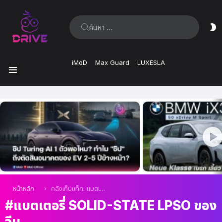
ค้นหา:
ส
ผิ
iMoD
Max Guard
LUXESLA
เมนู
เรื่อง
ล่าสุด
คุณอยู่ที่นี่:
หน้าหลัก
คลังเก็บแท็ก: แบตเตอรี่ Solid-state LPSO ของจีน
แบตเตอรี่ SOLID-STATE LPSO ของ
จีน