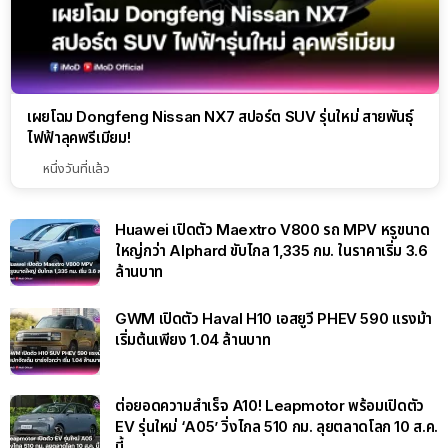
เผยโฉม Dongfeng Nissan NX7 สปอร์ต SUV รุ่นใหม่ สายพันธุ์
ไฟฟ้าลุคพรีเมียม!
หนึ่งวันที่แล้ว
Huawei เปิดตัว Maextro V800 รถ MPV หรูขนาด
ใหญ่กว่า Alphard ขับไกล 1,335 กม. ในราคาเริ่ม 3.6
ล้านบาท
GWM เปิดตัว Haval H10 เอสยูวี PHEV 590 แรงม้า
เริ่มต้นเพียง 1.04 ล้านบาท
ต่อยอดความสำเร็จ A10! Leapmotor พร้อมเปิดตัว
EV รุ่นใหม่ ‘A05’ วิ่งไกล 510 กม. ลุยตลาดโลก 10 ส.ค.
นี้