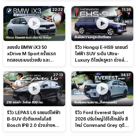
22:22
11:39
ลองขับ BMW iX3 50
รีวิว Hongqi E-HS9 รถยนต์
xDrive M Sport ครั้งแรก
ไฟฟ้า SUV ระดับ Ultra-
ทดสอบระบบช่วยขับ และ
Luxury ดีไซน์หรูหรา ช่วงล่าง
Performance แบบจัดเต็มใน
CDC นุ่มหนึบเหนือระดับ
สนาม
27:13
34:37
รีวิว LEPAS L6 รถยนต์ไฟฟ้า
รีวิว Ford Everest Sport
B-SUV ตัวตึงเทคโนโลยี
2026 ปรับใหญ่ใช้โซ่ไทม์มิ่ง สี
Bosch IPB 2.0 ช่วงล่างหนึบ
ใหม่ Command Grey ดุดัน
ลุ้นราคา 7 แสนต้น
สไตล์ครอบครัวสายลุย