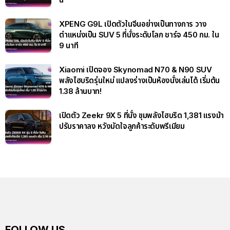
XPENG G9L เปิดตัวในจีนอย่างเป็นทางการ วาง
ตำแหน่งเป็น SUV 5 ที่นั่งระดับโลก ชาร์จ 450 กม. ใน
9 นาที
Xiaomi เปิดจอง Skynomad N70 & N90 SUV
พลังไฮบริดรุ่นใหม่ แปลงร่างเป็นห้องนั่งเล่นได้ เริ่มต้น
1.38 ล้านบาท!
เปิดตัว Zeekr 9X 5 ที่นั่ง ขุมพลังไฮบริด 1,381 แรงม้า
ปรับราคาลง หวังมัดใจลูกค้าระดับพรีเมียม
FOLLOW US