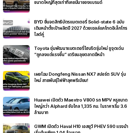
ขนาดใหญ่ที่สุดเท่าที่เคยมีมาของแบรนด์
BYD ยื่นจดสิทธิบัตรแบตเตอรี่ Solid-state 6 ฉบับ
เดินหน้าตั้งเป้าผลิตปี 2027 ด้วยเซลล์แคโทดอิเล็กโทร
ไลต์คู่
Toyota ซุ่มพัฒนาแบตเตอรี่ไฮบริดรุ่นใหม่ ชูจุดเด่น
“ถูกลงแต่แรงขึ้น” เตรียมลุยตลาดปีหน้า
เผยโฉม Dongfeng Nissan NX7 สปอร์ต SUV รุ่น
ใหม่ สายพันธุ์ไฟฟ้าลุคพรีเมียม!
Huawei เปิดตัว Maextro V800 รถ MPV หรูขนาด
ใหญ่กว่า Alphard ขับไกล 1,335 กม. ในราคาเริ่ม 3.6
ล้านบาท
GWM เปิดตัว Haval H10 เอสยูวี PHEV 590 แรงม้า
เริ่มต้นเพียง 1.04 ล้านบาท