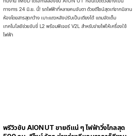
ทีมงาน iMoD ได้โอกาสลองขับ AION UT ก่อนเปิดตัวอย่างเป็น
ทางการ 24 มิ.ย. นี้! รถไฟฟ้าที่หลายคนจับตา ด้วยดีไซน์สุดเท่จากมิลาน
ห้องโดยสารสุดกว้าง เบาะแถวหลังปรับเป็นเตียงได้ แถมจัดเต็ม
เทคโนโลยีช่วยขับขี่ L2 พร้อมฟีเจอร์ V2L สำหรับจ่ายไฟให้เครื่องใช้
ไฟฟ้า
พรีวิวขับ AION UT ขายดีแน่ ๆ ไฟฟ้าวิ่งไกลสุด