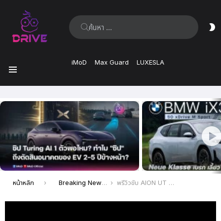
ค้นหา:
ส
ผิ
iMoD
Max Guard
LUXESLA
เมนู
เรื่อง
ล่าสุด
คุณอยู่ที่นี่:
หน้าหลัก
Breaking News
พรีวิวขับ AION UT ขายดีแน่ ๆ ไฟฟ้าวิ่งไกลสุด 500 กม. ดีไซน์ วัสดุ ช่วงล่างดีแถมราคาก็ดีงาม