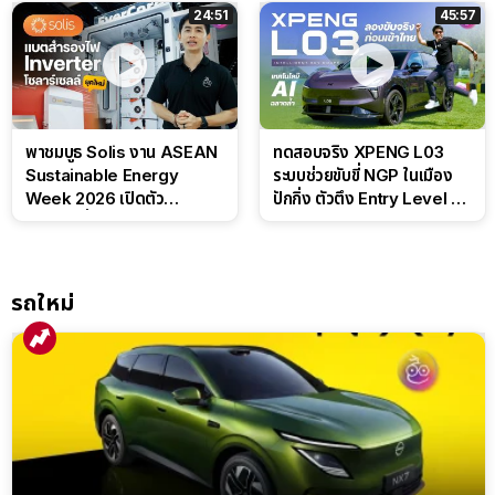
24:51
45:57
พาชมบูธ Solis งาน ASEAN
ทดสอบจริง XPENG L03
Sustainable Energy
ระบบช่วยขับขี่ NGP ในเมือง
Week 2026 เปิดตัว
ปักกิ่ง ตัวตึง Entry Level ที่
แบตเตอรี่ IntelliHouse และ
ทำได้เกินตัว
EverCORE โซลูชัน ESS ครบ
วงจร
รถใหม่