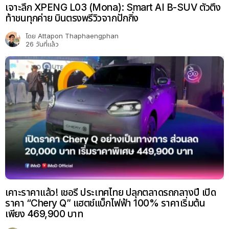
เจาะลึก XPENG L03 (Mona): Smart AI B-SUV ตัวตึง
ท้าชนทุกค่าย บินตรงพรีวิวจากปักกิ่ง
โดย
Attapon Thaphaengphan
26 วันที่แล้ว
เคาะราคาแล้ว! เชอรี ประเทศไทย ปลุกตลาดรถกลางปี เปิด
ราคา “Chery Q” แฮตช์แบ็กไฟฟ้า 100% ราคาเริ่มต้น
เพียง 469,900 บาท