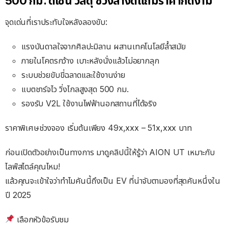
500 กม. ดีไซน์ วัสดุ ช่วงล่างดีแถมราคาก็ดีงาม
จุดเด่นที่เราประทับใจหลังลองขับ:
แรงบันดาลใจจากศิลปะมิลาน ผสานเทคโนโลยีล้ำสมัย
ภายในโคตรกว้าง เบาะหลังนั่งแล้วไม่อยากลุก
ระบบช่วยขับขี่ฉลาดและใช้งานง่าย
แบตชาร์จไว วิ่งไกลสูงสุด 500 กม.
รองรับ V2L ใช้งานไฟฟ้านอกสถานที่ได้จริง
ราคาพิเศษช่วงจอง เริ่มต้นเพียง 49x,xxx – 51x,xxx บาท
ก่อนเปิดตัวอย่างเป็นทางการ มาดูคลิปนี้ให้รู้ว่า AION UT เหมาะกับ
ไลฟ์สไตล์คุณไหม!
แล้วคุณจะเข้าใจว่าทำไมคันนี้ถึงเป็น EV ที่น่าจับตามองที่สุดคันหนึ่งใน
ปี 2025
เลือกหัวข้อรับชม